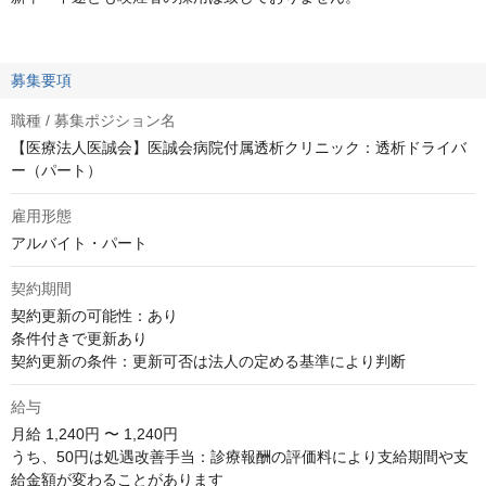
募集要項
職種 / 募集ポジション名
【医療法人医誠会】医誠会病院付属透析クリニック：透析ドライバ
ー（パート）
雇用形態
アルバイト・パート
契約期間
契約更新の可能性：あり

条件付きで更新あり

契約更新の条件：更新可否は法人の定める基準により判断
給与
月給
1,240円 〜 1,240円
うち、50円は処遇改善手当：診療報酬の評価料により支給期間や支
給金額が変わることがあります