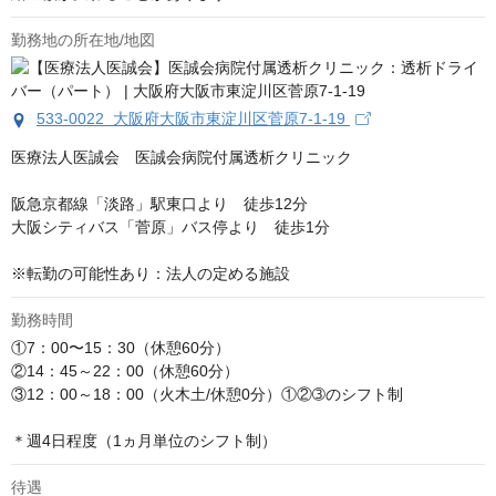
勤務地の所在地/地図
533-0022 大阪府大阪市東淀川区菅原7-1-19
医療法人医誠会　医誠会病院付属透析クリニック

阪急京都線「淡路」駅東口より　徒歩12分

大阪シティバス「菅原」バス停より　徒歩1分

※転勤の可能性あり：法人の定める施設
勤務時間
①7：00〜15：30（休憩60分）

②14：45～22：00（休憩60分）

③12：00～18：00（火木土/休憩0分）①②➂のシフト制

＊週4日程度（1ヵ月単位のシフト制）
待遇