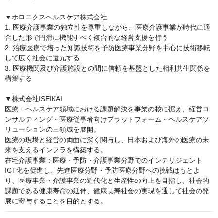
▼ホロニクスヘルスケア株式会社

1. 医療介護事業の独立性を尊重しながら、医療介護事業が時代に適
合した形で円滑に機能すべく複合的な経営支援を行う

2. 治療医療で培った知識技術を予防医療事業分野を中心に技術移転
して広く社会に還元する

3. 医療機関及び介護施設との間に信頼を基盤とした相利共生関係を
構築する

▼株式会社ISEIKAI

医療・ヘルスケア領域における課題解決を事業の核に据え、経営コ
ンサルティング・医療従事者向けプラットフォーム・ヘルスケアソ
リューションの三領域を展開。

医療の現場と経営の両面に深く関与し、日本および海外の医療の未
来を支えるインフラを構築する。

在宅介護事業：医療・予防・介護事業分野でのインテリジェント
ICT化を促進し、先進医療分野・予防医療分野への挑戦はもとよ
り、医療事業・介護事業の近代化と生産性の向上を目指し、社会的
課題である健康寿命の延伸、健康長寿社会の実現を通して社会の発
展に寄与することを目的とする。