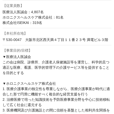
【従業員数】
医療法人医誠会：4,807名

ホロニクスヘルスケア株式会社：81名

株式会社ISEIKAI：319名
【本社所在地】
〒530-0047　大阪市北区西天満４丁目１１番２３号 満電ビル３階
【事業目的/目標】
▼医療法人医誠会

この会は病院、診療所、介護老人保健施設等を運営し、科学的且つ
適正な医療、看護、医学的管理下の介護サービス等を提供すること
を目的とする

▼ホロニクスヘルスケア株式会社

1. 医療介護事業の独立性を尊重しながら、医療介護事業が時代に適
合した形で円滑に機能すべく複合的な経営支援を行う

2. 治療医療で培った知識技術を予防医療事業分野を中心に技術移転
して広く社会に還元する

3. 医療機関及び介護施設との間に信頼を基盤とした相利共生関係を