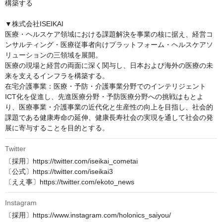
構築する

▼株式会社ISEIKAI

医療・ヘルスケア領域における課題解決を事業の核に据え、経営コ
ンサルティング・医療従事者向けプラットフォーム・ヘルスケアソ
リューションの三領域を展開。

医療の現場と経営の両面に深く関与し、日本および海外の医療の未
来を支えるインフラを構築する。

在宅介護事業：医療・予防・介護事業分野でのインテリジェント
ICT化を促進し、先進医療分野・予防医療分野への挑戦はもとよ
り、医療事業・介護事業の近代化と生産性の向上を目指し、社会的
課題である健康寿命の延伸、健康長寿社会の実現を通して社会の発
展に寄与することを目的とする。
Twitter
〔採用〕https://twitter.com/iseikai_cometai

〔公式〕https://twitter.com/iseikai3

〔ええ事〕https://twitter.com/ekoto_news
Instagram
〔採用〕https://www.instagram.com/holonics_saiyou/
