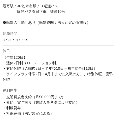
最寄駅：JR茨木市駅より送迎バス

　　　　阪急バス春日下車　徒歩10分

※転勤の可能性あり（転勤範囲：法人が定める施設）
勤務時間
8：30〜17：15
休日
【年間120日】

・週休2日制（ローテーション制）

・有給休暇（入職後3日＋半年後10日＝初年度合計13日）

・ライフプラン休暇2日（4月末までに入職の方）、特別休暇、慶弔
休暇
福利厚生
・交通費規定支給（月50,000円まで）

・昇給、賞与有り（業績人事考課により支給）

・制服貸与

・社保完備（法定規定による）
