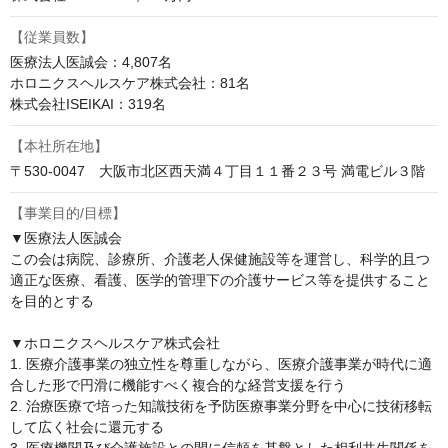
【従業員数】
医療法人医誠会：4,807名

ホロニクスヘルスケア株式会社：81名

株式会社ISEIKAI：319名
【本社所在地】
〒530-0047　大阪市北区西天満４丁目１１番２３号 満電ビル３階
【事業目的/目標】
▼医療法人医誠会

この会は病院、診療所、介護老人保健施設等を運営し、科学的且つ
適正な医療、看護、医学的管理下の介護サービス等を提供すること
を目的とする

▼ホロニクスヘルスケア株式会社

1. 医療介護事業の独立性を尊重しながら、医療介護事業が時代に適
合した形で円滑に機能すべく複合的な経営支援を行う

2. 治療医療で培った知識技術を予防医療事業分野を中心に技術移転
して広く社会に還元する
