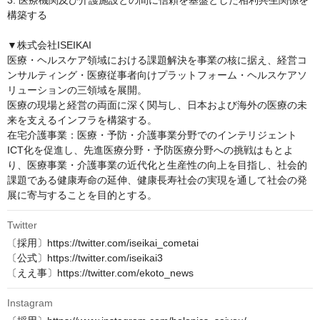
3. 医療機関及び介護施設との間に信頼を基盤とした相利共生関係を
構築する

▼株式会社ISEIKAI

医療・ヘルスケア領域における課題解決を事業の核に据え、経営コ
ンサルティング・医療従事者向けプラットフォーム・ヘルスケアソ
リューションの三領域を展開。

医療の現場と経営の両面に深く関与し、日本および海外の医療の未
来を支えるインフラを構築する。

在宅介護事業：医療・予防・介護事業分野でのインテリジェント
ICT化を促進し、先進医療分野・予防医療分野への挑戦はもとよ
り、医療事業・介護事業の近代化と生産性の向上を目指し、社会的
課題である健康寿命の延伸、健康長寿社会の実現を通して社会の発
展に寄与することを目的とする。
Twitter
〔採用〕https://twitter.com/iseikai_cometai

〔公式〕https://twitter.com/iseikai3

〔ええ事〕https://twitter.com/ekoto_news
Instagram