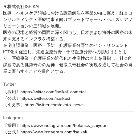
▼株式会社ISEIKAI

医療・ヘルスケア領域における課題解決を事業の核に据え、経営コ
ンサルティング・医療従事者向けプラットフォーム・ヘルスケアソ
リューションの三領域を展開。

医療の現場と経営の両面に深く関与し、日本および海外の医療の未
来を支えるインフラを構築する。

在宅介護事業：医療・予防・介護事業分野でのインテリジェント
ICT化を促進し、先進医療分野・予防医療分野への挑戦はもとよ
り、医療事業・介護事業の近代化と生産性の向上を目指し、社会的
課題である健康寿命の延伸、健康長寿社会の実現を通して社会の発
展に寄与することを目的とする。
Twitter
〔採用〕https://twitter.com/iseikai_cometai

〔公式〕https://twitter.com/iseikai3

〔ええ事〕https://twitter.com/ekoto_news
Instagram
〔採用〕https://www.instagram.com/holonics_saiyou/

〔公式〕https://www.instagram.com/iseikai/