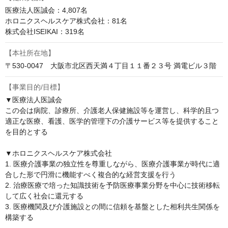
医療法人医誠会：4,807名

ホロニクスヘルスケア株式会社：81名

株式会社ISEIKAI：319名
【本社所在地】
〒530-0047　大阪市北区西天満４丁目１１番２３号 満電ビル３階
【事業目的/目標】
▼医療法人医誠会

この会は病院、診療所、介護老人保健施設等を運営し、科学的且つ
適正な医療、看護、医学的管理下の介護サービス等を提供すること
を目的とする

▼ホロニクスヘルスケア株式会社

1. 医療介護事業の独立性を尊重しながら、医療介護事業が時代に適
合した形で円滑に機能すべく複合的な経営支援を行う

2. 治療医療で培った知識技術を予防医療事業分野を中心に技術移転
して広く社会に還元する

3. 医療機関及び介護施設との間に信頼を基盤とした相利共生関係を
構築する
