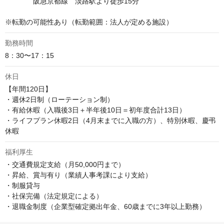
　　　　阪急京都線　淡路駅より徒歩15分

※転勤の可能性あり（転勤範囲：法人が定める施設）
勤務時間
8：30〜17：15
休日
【年間120日】

・週休2日制（ローテーション制）

・有給休暇（入職後3日＋半年後10日＝初年度合計13日）

・ライフプラン休暇2日（4月末までに入職の方）、特別休暇、慶弔
休暇
福利厚生
・交通費規定支給（月50,000円まで）

・昇給、賞与有り（業績人事考課により支給）

・制服貸与

・社保完備（法定規定による）

・退職金制度（企業型確定拠出年金、60歳までに3年以上勤務）