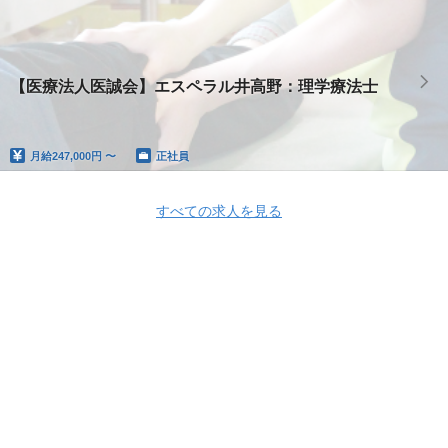
【医療法人医誠会】エスペラル井高野：理学療法士
月給
247,000円 〜
正社員
すべての求人を見る