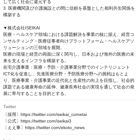
して広く社会に還元する

3. 医療機関及び介護施設との間に信頼を基盤とした相利共生関係を
構築する

▼株式会社ISEIKAI

医療・ヘルスケア領域における課題解決を事業の核に据え、経営コ
ンサルティング・医療従事者向けプラットフォーム・ヘルスケアソ
リューションの三領域を展開。

医療の現場と経営の両面に深く関与し、日本および海外の医療の未
来を支えるインフラを構築する。

在宅介護事業：医療・予防・介護事業分野でのインテリジェント
ICT化を促進し、先進医療分野・予防医療分野への挑戦はもとよ
り、医療事業・介護事業の近代化と生産性の向上を目指し、社会的
課題である健康寿命の延伸、健康長寿社会の実現を通して社会の発
展に寄与することを目的とする。
Twitter
〔採用〕https://twitter.com/iseikai_cometai

〔公式〕https://twitter.com/iseikai3

〔ええ事〕https://twitter.com/ekoto_news