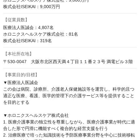
ホロニクスヘルスケア株式会社：9,000万円

株式会社ISEIKAI：9,000万円
【従業員数】
医療法人医誠会：4,807名

ホロニクスヘルスケア株式会社：81名

株式会社ISEIKAI：319名
【本社所在地】
〒530-0047　大阪市北区西天満４丁目１１番２３号 満電ビル３階
【事業目的/目標】
▼医療法人医誠会

この会は病院、診療所、介護老人保健施設等を運営し、科学的且つ
適正な医療、看護、医学的管理下の介護サービス等を提供すること
を目的とする

▼ホロニクスヘルスケア株式会社

1. 医療介護事業の独立性を尊重しながら、医療介護事業が時代に適
合した形で円滑に機能すべく複合的な経営支援を行う

2. 治療医療で培った知識技術を予防医療事業分野を中心に技術移転