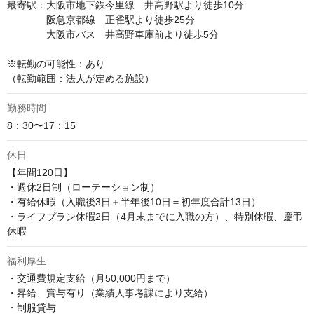
最寄駅：大阪市地下鉄今里線　井高野駅より徒歩10分

　　　　阪急京都線　正雀駅より徒歩25分

　　　　大阪市バス　井高野車庫前より徒歩5分

※転勤の可能性：あり

（転勤範囲：法人が定める施設）
勤務時間
8：30〜17：15
休日
【年間120日】

・週休2日制（ローテーション制）

・有給休暇（入職後3日＋半年後10日＝初年度合計13日）

・ライフプラン休暇2日（4月末までに入職の方）、特別休暇、慶弔
休暇
福利厚生
・交通費規定支給（月50,000円まで）

・昇給、賞与有り（業績人事考課により支給）

・制服貸与
