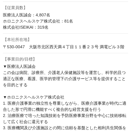
【従業員数】
医療法人医誠会：4,807名

ホロニクスヘルスケア株式会社：81名

株式会社ISEIKAI：319名
【本社所在地】
〒530-0047　大阪市北区西天満４丁目１１番２３号 満電ビル３階
【事業目的/目標】
▼医療法人医誠会

この会は病院、診療所、介護老人保健施設等を運営し、科学的且つ
適正な医療、看護、医学的管理下の介護サービス等を提供すること
を目的とする

▼ホロニクスヘルスケア株式会社

1. 医療介護事業の独立性を尊重しながら、医療介護事業が時代に適
合した形で円滑に機能すべく複合的な経営支援を行う

2. 治療医療で培った知識技術を予防医療事業分野を中心に技術移転
して広く社会に還元する

3. 医療機関及び介護施設との間に信頼を基盤とした相利共生関係を