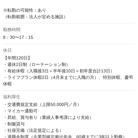
※転勤の可能性：あり

（転勤範囲：法人が定める施設）
勤務時間
8：30〜17：15
休日
【年間120日】

・週休2日制（ローテーション制）

・有給休暇（入職後3日＋半年後10日＝初年度合計13日）

・ライフプラン休暇2日（4月末までに入職の方）、特別休暇、慶弔
休暇
福利厚生
・交通費規定支給（上限50,000円／月）

・マイカー通勤可

・昇給、賞与有り（業績人事考課により支給）

・制服貸与

・社保完備（法定規定による）

・退職金制度（企業型確定拠出年金、60歳までに3年以上勤務）