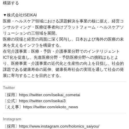
構築する

▼株式会社ISEIKAI

医療・ヘルスケア領域における課題解決を事業の核に据え、経営コ
ンサルティング・医療従事者向けプラットフォーム・ヘルスケアソ
リューションの三領域を展開。

医療の現場と経営の両面に深く関与し、日本および海外の医療の未
来を支えるインフラを構築する。

在宅介護事業：医療・予防・介護事業分野でのインテリジェント
ICT化を促進し、先進医療分野・予防医療分野への挑戦はもとよ
り、医療事業・介護事業の近代化と生産性の向上を目指し、社会的
課題である健康寿命の延伸、健康長寿社会の実現を通して社会の発
展に寄与することを目的とする。
Twitter
〔採用〕https://twitter.com/iseikai_cometai

〔公式〕https://twitter.com/iseikai3

〔ええ事〕https://twitter.com/ekoto_news
Instagram
〔採用〕https://www.instagram.com/holonics_saiyou/
