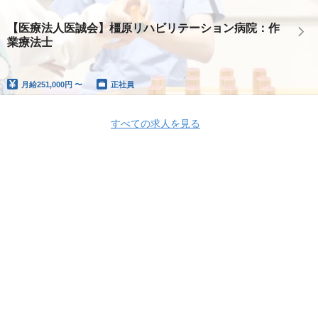
【医療法人医誠会】橿原リハビリテーション病院：作
業療法士
月給
251,000円 〜
正社員
すべての求人を見る