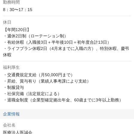
勤務時間
8：30〜17：15
休日
【年間120日】

・週休2日制（ローテーション制）

・有給休暇（入職後3日＋半年後10日＝初年度合計13日）

・ライフプラン休暇2日（4月末までに入職の方）、特別休暇、慶弔
休暇
福利厚生
・交通費規定支給（月50,000円まで）

・昇給、賞与有り（業績人事考課により支給）

・制服貸与

・社保完備（法定規定による）

・退職金制度（企業型確定拠出年金、60歳までに3年以上勤務）
企業情報
会社名
医療法人医誠会