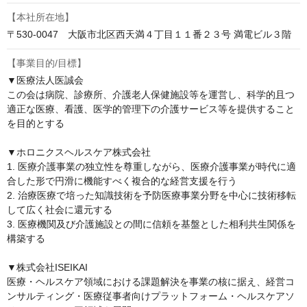
【本社所在地】
〒530-0047　大阪市北区西天満４丁目１１番２３号 満電ビル３階
【事業目的/目標】
▼医療法人医誠会

この会は病院、診療所、介護老人保健施設等を運営し、科学的且つ
適正な医療、看護、医学的管理下の介護サービス等を提供すること
を目的とする

▼ホロニクスヘルスケア株式会社

1. 医療介護事業の独立性を尊重しながら、医療介護事業が時代に適
合した形で円滑に機能すべく複合的な経営支援を行う

2. 治療医療で培った知識技術を予防医療事業分野を中心に技術移転
して広く社会に還元する

3. 医療機関及び介護施設との間に信頼を基盤とした相利共生関係を
構築する

▼株式会社ISEIKAI

医療・ヘルスケア領域における課題解決を事業の核に据え、経営コ
ンサルティング・医療従事者向けプラットフォーム・ヘルスケアソ