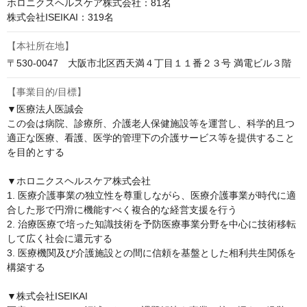
ホロニクスヘルスケア株式会社：81名

株式会社ISEIKAI：319名
【本社所在地】
〒530-0047　大阪市北区西天満４丁目１１番２３号 満電ビル３階
【事業目的/目標】
▼医療法人医誠会

この会は病院、診療所、介護老人保健施設等を運営し、科学的且つ
適正な医療、看護、医学的管理下の介護サービス等を提供すること
を目的とする

▼ホロニクスヘルスケア株式会社

1. 医療介護事業の独立性を尊重しながら、医療介護事業が時代に適
合した形で円滑に機能すべく複合的な経営支援を行う

2. 治療医療で培った知識技術を予防医療事業分野を中心に技術移転
して広く社会に還元する

3. 医療機関及び介護施設との間に信頼を基盤とした相利共生関係を
構築する

▼株式会社ISEIKAI
