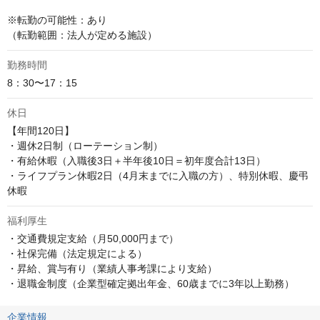
※転勤の可能性：あり

（転勤範囲：法人が定める施設）
勤務時間
8：30〜17：15
休日
【年間120日】

・週休2日制（ローテーション制）

・有給休暇（入職後3日＋半年後10日＝初年度合計13日）

・ライフプラン休暇2日（4月末までに入職の方）、特別休暇、慶弔
休暇
福利厚生
・交通費規定支給（月50,000円まで）

・社保完備（法定規定による）

・昇給、賞与有り（業績人事考課により支給）

・退職金制度（企業型確定拠出年金、60歳までに3年以上勤務）
企業情報