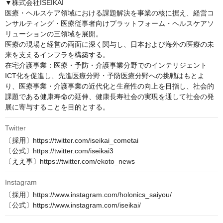
▼株式会社ISEIKAI

医療・ヘルスケア領域における課題解決を事業の核に据え、経営コ
ンサルティング・医療従事者向けプラットフォーム・ヘルスケアソ
リューションの三領域を展開。

医療の現場と経営の両面に深く関与し、日本および海外の医療の未
来を支えるインフラを構築する。

在宅介護事業：医療・予防・介護事業分野でのインテリジェント
ICT化を促進し、先進医療分野・予防医療分野への挑戦はもとよ
り、医療事業・介護事業の近代化と生産性の向上を目指し、社会的
課題である健康寿命の延伸、健康長寿社会の実現を通して社会の発
展に寄与することを目的とする。
Twitter
〔採用〕https://twitter.com/iseikai_cometai

〔公式〕https://twitter.com/iseikai3

〔ええ事〕https://twitter.com/ekoto_news
Instagram
〔採用〕https://www.instagram.com/holonics_saiyou/

〔公式〕https://www.instagram.com/iseikai/