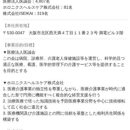
医療法人医誠会：4,807名

ホロニクスヘルスケア株式会社：81名

株式会社ISEIKAI：319名
【本社所在地】
〒530-0047　大阪市北区西天満４丁目１１番２３号 満電ビル３階
【事業目的/目標】
▼医療法人医誠会

この会は病院、診療所、介護老人保健施設等を運営し、科学的且つ
適正な医療、看護、医学的管理下の介護サービス等を提供すること
を目的とする

▼ホロニクスヘルスケア株式会社

1. 医療介護事業の独立性を尊重しながら、医療介護事業が時代に適
合した形で円滑に機能すべく複合的な経営支援を行う

2. 治療医療で培った知識技術を予防医療事業分野を中心に技術移転
して広く社会に還元する

3. 医療機関及び介護施設との間に信頼を基盤とした相利共生関係を
構築する
