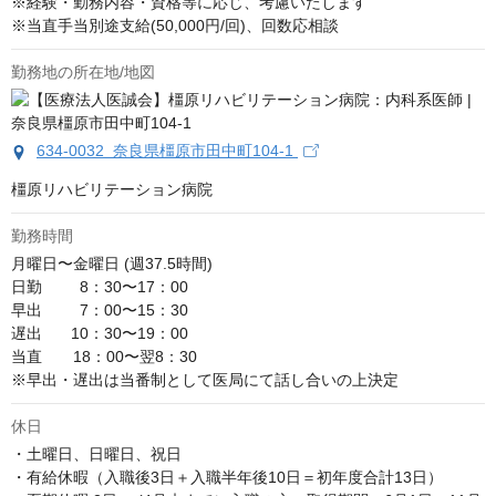
※経験・勤務内容・資格等に応じ、考慮いたします

※当直手当別途支給(50,000円/回)、回数応相談
勤務地の所在地/地図
634-0032 奈良県橿原市田中町104-1
橿原リハビリテーション病院
勤務時間
月曜日〜金曜日 (週37.5時間)

日勤　     8：30〜17：00

早出　     7：00〜15：30

遅出　   10：30〜19：00

当直　　18：00〜翌8：30

※早出・遅出は当番制として医局にて話し合いの上決定
休日
・土曜日、日曜日、祝日

・有給休暇（入職後3日＋入職半年後10日＝初年度合計13日）
