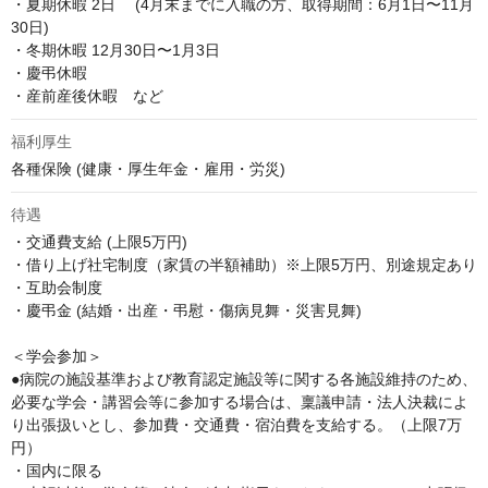
・夏期休暇 2日 　(4月末までに入職の方、取得期間：6月1日〜11月
30日)

・冬期休暇 12月30日〜1月3日

・慶弔休暇

・産前産後休暇　など
福利厚生
各種保険 (健康・厚生年金・雇用・労災)
待遇
・交通費支給 (上限5万円)

・借り上げ社宅制度（家賃の半額補助）※上限5万円、別途規定あり

・互助会制度

・慶弔金 (結婚・出産・弔慰・傷病見舞・災害見舞)

＜学会参加＞

●病院の施設基準および教育認定施設等に関する各施設維持のため、
必要な学会・講習会等に参加する場合は、稟議申請・法人決裁によ
り出張扱いとし、参加費・交通費・宿泊費を支給する。（上限7万
円）

・国内に限る
