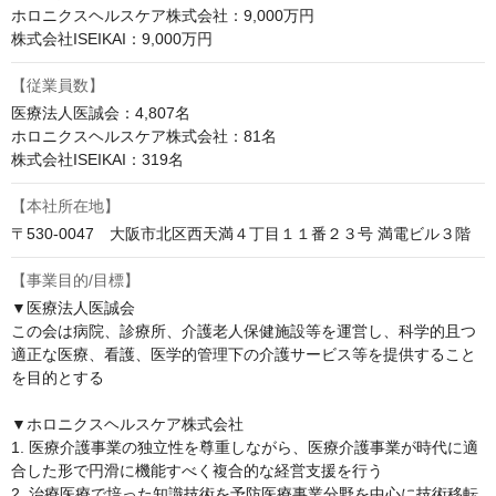
ホロニクスヘルスケア株式会社：9,000万円

株式会社ISEIKAI：9,000万円
【従業員数】
医療法人医誠会：4,807名

ホロニクスヘルスケア株式会社：81名

株式会社ISEIKAI：319名
【本社所在地】
〒530-0047　大阪市北区西天満４丁目１１番２３号 満電ビル３階
【事業目的/目標】
▼医療法人医誠会

この会は病院、診療所、介護老人保健施設等を運営し、科学的且つ
適正な医療、看護、医学的管理下の介護サービス等を提供すること
を目的とする

▼ホロニクスヘルスケア株式会社

1. 医療介護事業の独立性を尊重しながら、医療介護事業が時代に適
合した形で円滑に機能すべく複合的な経営支援を行う

2. 治療医療で培った知識技術を予防医療事業分野を中心に技術移転