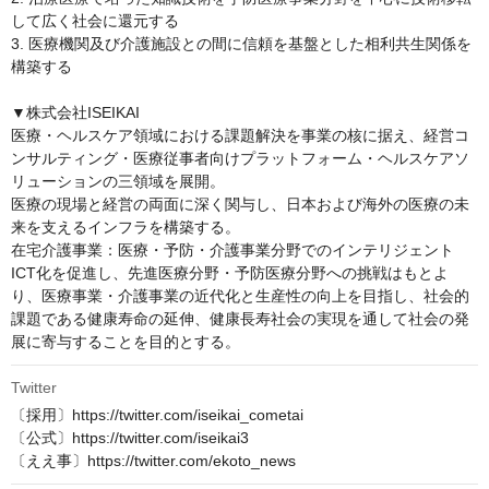
して広く社会に還元する

3. 医療機関及び介護施設との間に信頼を基盤とした相利共生関係を
構築する

▼株式会社ISEIKAI

医療・ヘルスケア領域における課題解決を事業の核に据え、経営コ
ンサルティング・医療従事者向けプラットフォーム・ヘルスケアソ
リューションの三領域を展開。

医療の現場と経営の両面に深く関与し、日本および海外の医療の未
来を支えるインフラを構築する。

在宅介護事業：医療・予防・介護事業分野でのインテリジェント
ICT化を促進し、先進医療分野・予防医療分野への挑戦はもとよ
り、医療事業・介護事業の近代化と生産性の向上を目指し、社会的
課題である健康寿命の延伸、健康長寿社会の実現を通して社会の発
展に寄与することを目的とする。
Twitter
〔採用〕https://twitter.com/iseikai_cometai

〔公式〕https://twitter.com/iseikai3

〔ええ事〕https://twitter.com/ekoto_news