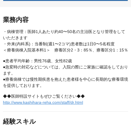
業務内容
・病棟管理：医師1人あたり約40〜50名の主治医となり管理をして
いただきます
・外来(内科系)：当番制(週1〜2コマ)患者数は1日0〜5名程度
＜療養病棟入院基本料1＞ 療養区分2・3：85％、療養区分1：15％
●患者平均年齢：男性76歳、女性82歳
●急変時の対応などについては、入院の際にご家族に確認をしており
ます。
●療養病棟では慢性期疾患を抱えた患者様を中心に長期的な療養環境
を提供しております。
◆◆医師特設サイトもぜひご覧ください◆◆
http://www.kashihara-reha.com/staff/dr.html
経験スキル