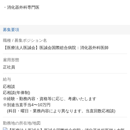
・消化器外科専門医
募集要項
職種 / 募集ポジション名
【医療法人医誠会】医誠会国際総合病院：消化器外科医師
雇用形態
正社員
給与
応相談
応相談(年俸制)

※経験・勤務内容・資格等に応じ、考慮いたします 

※別途当直手当4〜10万円

　(科目・曜日・業務内容により異なります。当直回数応相談)
勤務地の所在地/地図