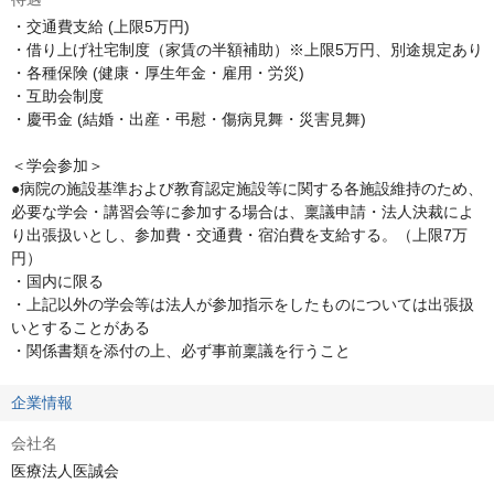
・交通費支給 (上限5万円)

・借り上げ社宅制度（家賃の半額補助）※上限5万円、別途規定あり

・各種保険 (健康・厚生年金・雇用・労災)

・互助会制度

・慶弔金 (結婚・出産・弔慰・傷病見舞・災害見舞)

＜学会参加＞

●病院の施設基準および教育認定施設等に関する各施設維持のため、
必要な学会・講習会等に参加する場合は、稟議申請・法人決裁によ
り出張扱いとし、参加費・交通費・宿泊費を支給する。（上限7万
円）

・国内に限る

・上記以外の学会等は法人が参加指示をしたものについては出張扱
いとすることがある

・関係書類を添付の上、必ず事前稟議を行うこと
企業情報
会社名
医療法人医誠会