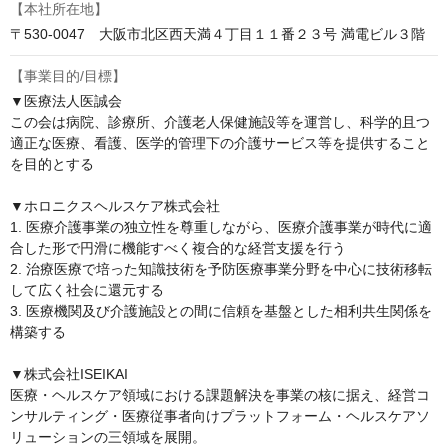
【本社所在地】
〒530-0047　大阪市北区西天満４丁目１１番２３号 満電ビル３階
【事業目的/目標】
▼医療法人医誠会

この会は病院、診療所、介護老人保健施設等を運営し、科学的且つ
適正な医療、看護、医学的管理下の介護サービス等を提供すること
を目的とする

▼ホロニクスヘルスケア株式会社

1. 医療介護事業の独立性を尊重しながら、医療介護事業が時代に適
合した形で円滑に機能すべく複合的な経営支援を行う

2. 治療医療で培った知識技術を予防医療事業分野を中心に技術移転
して広く社会に還元する

3. 医療機関及び介護施設との間に信頼を基盤とした相利共生関係を
構築する

▼株式会社ISEIKAI

医療・ヘルスケア領域における課題解決を事業の核に据え、経営コ
ンサルティング・医療従事者向けプラットフォーム・ヘルスケアソ
リューションの三領域を展開。
