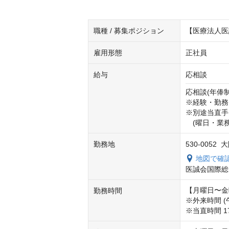
職種 / 募集ポジション
【医療法人医
雇用形態
正社員
給与
応相談
応相談(年俸制) 
※経験・勤務
※別途当直手当
　(曜日・業
勤務地
530-0052
地図で確
医誠会国際総
【月曜日〜金曜
勤務時間
※外来時間 (午
※当直時間 1