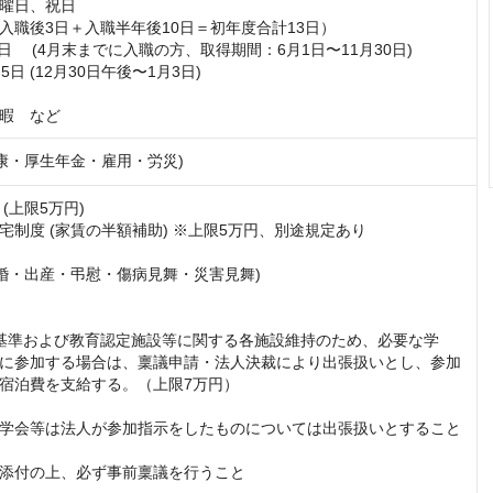
曜日、祝日

入職後3日＋入職半年後10日＝初年度合計13日）

日　 (4月末までに入職の方、取得期間：6月1日〜11月30日)

5日 (12月30日午後〜1月3日)

暇　など
健康・厚生年金・雇用・労災)
(上限5万円)

宅制度 (家賃の半額補助) ※上限5万円、別途規定あり

結婚・出産・弔慰・傷病見舞・災害見舞)

基準および教育認定施設等に関する各施設維持のため、必要な学
に参加する場合は、稟議申請・法人決裁により出張扱いとし、参加
宿泊費を支給する。（上限7万円）

学会等は法人が参加指示をしたものについては出張扱いとすること
添付の上、必ず事前稟議を行うこと