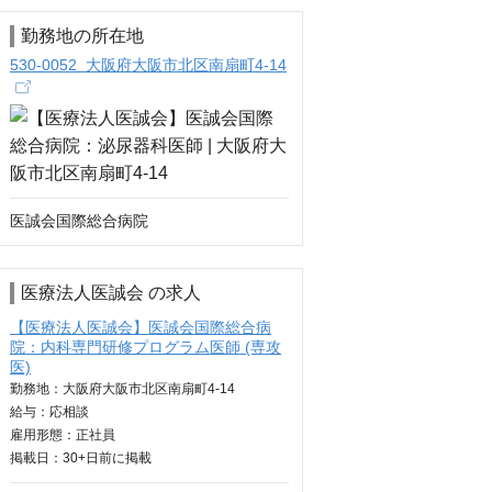
勤務地の所在地
530-0052 大阪府大阪市北区南扇町4-14
医誠会国際総合病院
医療法人医誠会 の求人
【医療法人医誠会】医誠会国際総合病
院：内科専門研修プログラム医師 (専攻
医)
勤務地：大阪府大阪市北区南扇町4-14
給与：
応相談
雇用形態：正社員
掲載日：
30+日
前に掲載