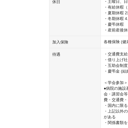
・土曜日、日
休日
・有給休暇（
・夏期休暇 2
・冬期休暇 4.
・慶弔休暇

・産前産後休
各種保険 (
加入保険
・交通費支給 
待遇
・借り上げ社
・互助会制度

・慶弔金 (
＜学会参加＞

●病院の施設
会・講習会等
費・交通費・
・国内に限る

・上記以外の
がある

・関係書類を