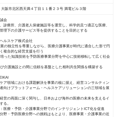
047　大阪市北区西天満４丁目１１番２３号 満電ビル３階
誠会

、診療所、介護老人保健施設等を運営し、科学的且つ適正な医療、
管理下の介護サービス等を提供することを目的とする

ヘルスケア株式会社

護事業の独立性を尊重しながら、医療介護事業が時代に適合した形で円
く複合的な経営支援を行う

療で培った知識技術を予防医療事業分野を中心に技術移転して広く社会
関及び介護施設との間に信頼を基盤とした相利共生関係を構築する

KAI

ケア領域における課題解決を事業の核に据え、経営コンサルティン
者向けプラットフォーム・ヘルスケアソリューションの三領域を展
経営の両面に深く関与し、日本および海外の医療の未来を支えるイ
する。

：医療・予防・介護事業分野でのインテリジェントICT化を促進
分野・予防医療分野への挑戦はもとより、医療事業・介護事業の近