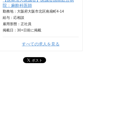
【医療法人医誠会】医誠会国際総合病
院：麻酔科医師
勤務地：大阪府大阪市北区南扇町4-14
給与：
応相談
雇用形態：正社員
掲載日：
30+日
前に掲載
すべての求人を見る