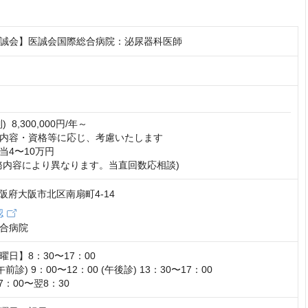
誠会】医誠会国際総合病院：泌尿器科医師
 8,300,000円/年～

内容・資格等に応じ、考慮いたします

4〜10万円

務内容により異なります。当直回数応相談)
 大阪府大阪市北区南扇町4-14
認
合病院
日】8：30〜17：00

前診) 9：00〜12：00 (午後診) 13：30〜17：00

7：00〜翌8：30