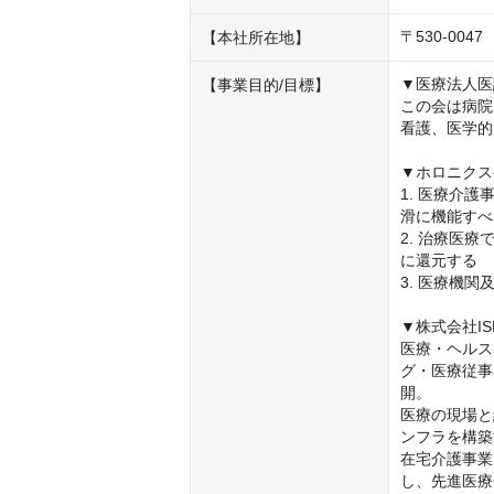
〒530-0
【本社所在地】
▼医療法人医
【事業目的/目標】
この会は病院
看護、医学的
▼ホロニクス
1. 医療介
滑に機能すべ
2. 治療医
に還元する

3. 医療機
▼株式会社ISEI
医療・ヘルス
グ・医療従事
開。

医療の現場と
ンフラを構築
在宅介護事業
し、先進医療