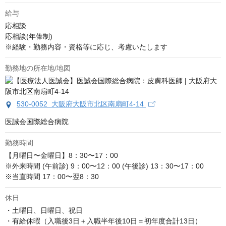
給与
応相談
応相談(年俸制)

※経験・勤務内容・資格等に応じ、考慮いたします
勤務地の所在地/地図
530-0052 大阪府大阪市北区南扇町4-14
医誠会国際総合病院
勤務時間
【月曜日〜金曜日】8：30〜17：00

※外来時間 (午前診) 9：00〜12：00 (午後診) 13：30〜17：00

※当直時間 17：00〜翌8：30
休日
・土曜日、日曜日、祝日

・有給休暇（入職後3日＋入職半年後10日＝初年度合計13日）
