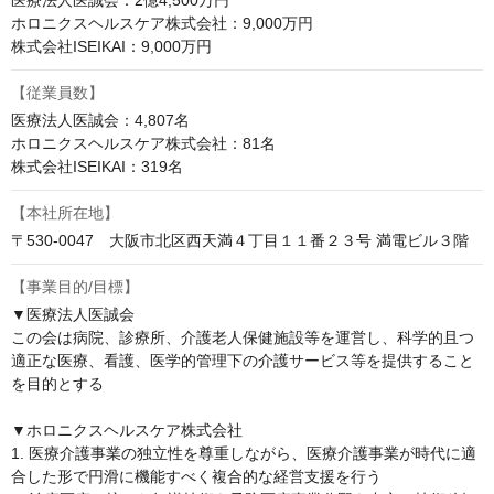
医療法人医誠会：2億4,500万円

ホロニクスヘルスケア株式会社：9,000万円

株式会社ISEIKAI：9,000万円
【従業員数】
医療法人医誠会：4,807名

ホロニクスヘルスケア株式会社：81名

株式会社ISEIKAI：319名
【本社所在地】
〒530-0047　大阪市北区西天満４丁目１１番２３号 満電ビル３階
【事業目的/目標】
▼医療法人医誠会

この会は病院、診療所、介護老人保健施設等を運営し、科学的且つ
適正な医療、看護、医学的管理下の介護サービス等を提供すること
を目的とする

▼ホロニクスヘルスケア株式会社

1. 医療介護事業の独立性を尊重しながら、医療介護事業が時代に適
合した形で円滑に機能すべく複合的な経営支援を行う
