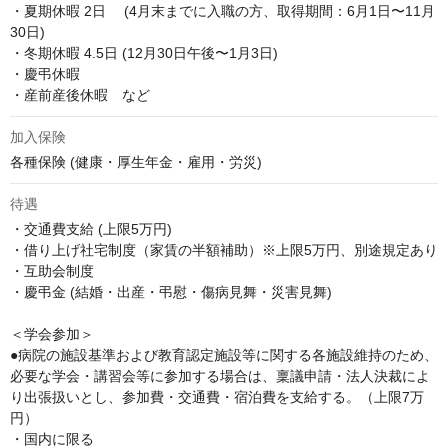
・夏期休暇 2日　 (4月末までに入職の方、取得期間：6月1日〜11月
30日)

・冬期休暇 4.5日 (12月30日午後〜1月3日)

・慶弔休暇

・産前産後休暇　など
加入保険
各種保険 (健康・厚生年金・雇用・労災)
待遇
・交通費支給 (上限5万円)

・借り上げ社宅制度（家賃の半額補助）※上限5万円、別途規定あり

・互助会制度

・慶弔金 (結婚・出産・弔慰・傷病見舞・災害見舞)

＜学会参加＞

●病院の施設基準および教育認定施設等に関する各施設維持のため、
必要な学会・講習会等に参加する場合は、稟議申請・法人決裁によ
り出張扱いとし、参加費・交通費・宿泊費を支給する。（上限7万
円）

・国内に限る
