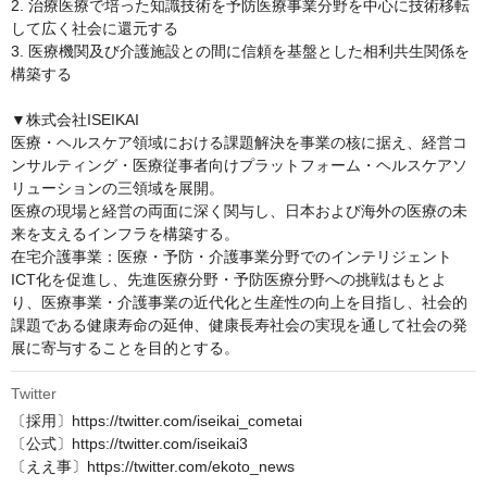
2. 治療医療で培った知識技術を予防医療事業分野を中心に技術移転
して広く社会に還元する

3. 医療機関及び介護施設との間に信頼を基盤とした相利共生関係を
構築する

▼株式会社ISEIKAI

医療・ヘルスケア領域における課題解決を事業の核に据え、経営コ
ンサルティング・医療従事者向けプラットフォーム・ヘルスケアソ
リューションの三領域を展開。

医療の現場と経営の両面に深く関与し、日本および海外の医療の未
来を支えるインフラを構築する。

在宅介護事業：医療・予防・介護事業分野でのインテリジェント
ICT化を促進し、先進医療分野・予防医療分野への挑戦はもとよ
り、医療事業・介護事業の近代化と生産性の向上を目指し、社会的
課題である健康寿命の延伸、健康長寿社会の実現を通して社会の発
展に寄与することを目的とする。
Twitter
〔採用〕https://twitter.com/iseikai_cometai

〔公式〕https://twitter.com/iseikai3

〔ええ事〕https://twitter.com/ekoto_news