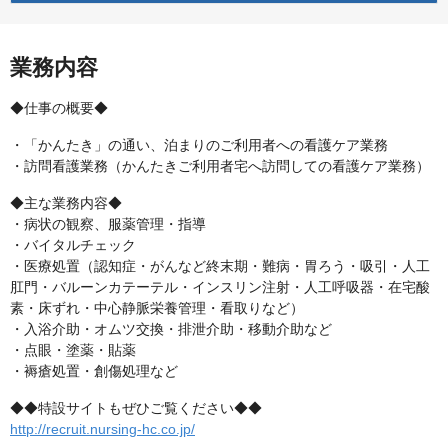
業務内容
◆仕事の概要◆
・「かんたき」の通い、泊まりのご利用者への看護ケア業務
・訪問看護業務（かんたきご利用者宅へ訪問しての看護ケア業務）
◆主な業務内容◆
・病状の観察、服薬管理・指導
・バイタルチェック
・医療処置（認知症・がんなど終末期・難病・胃ろう・吸引・人工
肛門・バルーンカテーテル・インスリン注射・人工呼吸器・在宅酸
素・床ずれ・中心静脈栄養管理・看取りなど）
・入浴介助・オムツ交換・排泄介助・移動介助など
・点眼・塗薬・貼薬
・褥瘡処置・創傷処理など
◆◆特設サイトもぜひご覧ください◆◆
http://recruit.nursing-hc.co.jp/