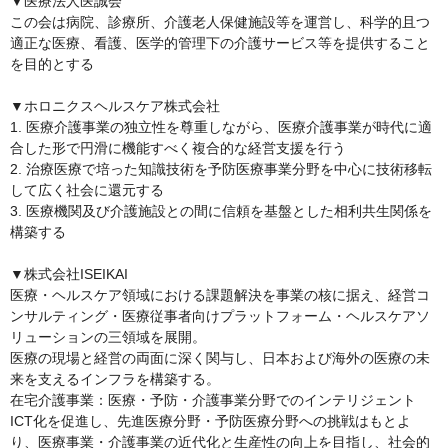
▼医療法人医誠会

この会は病院、診療所、介護老人保健施設等を運営し、科学的且つ
適正な医療、看護、医学的管理下の介護サービス等を提供すること
を目的とする

▼ホロニクスヘルスケア株式会社

1. 医療介護事業の独立性を尊重しながら、医療介護事業が時代に適
合した形で円滑に機能すべく複合的な経営支援を行う

2. 治療医療で培った知識技術を予防医療事業分野を中心に技術移転
して広く社会に還元する

3. 医療機関及び介護施設との間に信頼を基盤とした相利共生関係を
構築する

▼株式会社ISEIKAI

医療・ヘルスケア領域における課題解決を事業の核に据え、経営コ
ンサルティング・医療従事者向けプラットフォーム・ヘルスケアソ
リューションの三領域を展開。

医療の現場と経営の両面に深く関与し、日本および海外の医療の未
来を支えるインフラを構築する。

在宅介護事業：医療・予防・介護事業分野でのインテリジェント
ICT化を促進し、先進医療分野・予防医療分野への挑戦はもとよ
り、医療事業・介護事業の近代化と生産性の向上を目指し、社会的