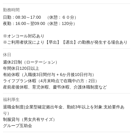
勤務時間
日勤：08:30～17:00　（休憩：６０分）

夜勤：16:00～翌09:00（休憩：120分）

※オンコール対応あり

※ご利用者状況により【早出】【遅出】の勤務が発生する場合あり
休日
週休2日制（ローテーション）

年間休日120日以上

有給休暇（入職後3日間付与 + 6か月後10日付与）

ライフプラン休暇（4月末時点で在職中の方：2日）

産前産後休暇、育児休暇、慶弔休暇、介護休職制度など
福利厚生
退職金制度(企業型確定拠出年金、勤続3年以上を対象:支給要件あ
り）

制服貸与（男女共有サイズ）

グループ互助会