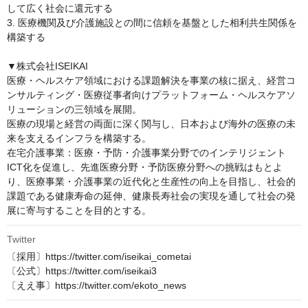
して広く社会に還元する

3. 医療機関及び介護施設との間に信頼を基盤とした相利共生関係を
構築する

▼株式会社ISEIKAI

医療・ヘルスケア領域における課題解決を事業の核に据え、経営コ
ンサルティング・医療従事者向けプラットフォーム・ヘルスケアソ
リューションの三領域を展開。

医療の現場と経営の両面に深く関与し、日本および海外の医療の未
来を支えるインフラを構築する。

在宅介護事業：医療・予防・介護事業分野でのインテリジェント
ICT化を促進し、先進医療分野・予防医療分野への挑戦はもとよ
り、医療事業・介護事業の近代化と生産性の向上を目指し、社会的
課題である健康寿命の延伸、健康長寿社会の実現を通して社会の発
展に寄与することを目的とする。
Twitter
〔採用〕https://twitter.com/iseikai_cometai

〔公式〕https://twitter.com/iseikai3

〔ええ事〕https://twitter.com/ekoto_news