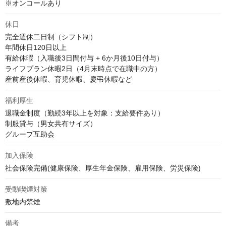
※オンコールあり
休日
完全週休二日制（シフト制）

年間休日120日以上

有給休暇（入職後3日間付与 + 6か月後10日付与）

ライフプラン休暇2日（4月末時点で在職中の方）

産前産後休暇、育児休暇、慶弔休暇など
福利厚生
退職金制度（勤続3年以上を対象：支給要件あり）

制服貸与（男女共有サイズ）

グループ互助会
加入保険
社会保険完備(健康保険、厚生年金保険、雇用保険、労災保険)
受動喫煙対策
敷地内禁煙
備考