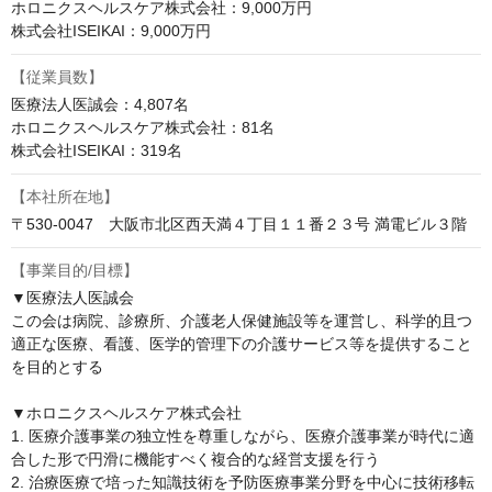
ホロニクスヘルスケア株式会社：9,000万円

株式会社ISEIKAI：9,000万円
【従業員数】
医療法人医誠会：4,807名

ホロニクスヘルスケア株式会社：81名

株式会社ISEIKAI：319名
【本社所在地】
〒530-0047　大阪市北区西天満４丁目１１番２３号 満電ビル３階
【事業目的/目標】
▼医療法人医誠会

この会は病院、診療所、介護老人保健施設等を運営し、科学的且つ
適正な医療、看護、医学的管理下の介護サービス等を提供すること
を目的とする

▼ホロニクスヘルスケア株式会社

1. 医療介護事業の独立性を尊重しながら、医療介護事業が時代に適
合した形で円滑に機能すべく複合的な経営支援を行う

2. 治療医療で培った知識技術を予防医療事業分野を中心に技術移転