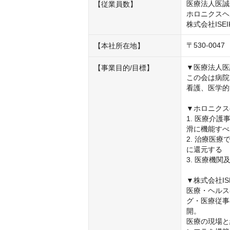
医療法人医誠会
【従業員数】
ホロニクスヘ
株式会社ISEI
〒530-0
【本社所在地】
▼医療法人医
【事業目的/目標】
この会は病院
看護、医学的
▼ホロニクス
1. 医療介
滑に機能すべ
2. 治療医
に還元する

3. 医療機
▼株式会社ISEI
医療・ヘルス
グ・医療従事
開。

医療の現場と