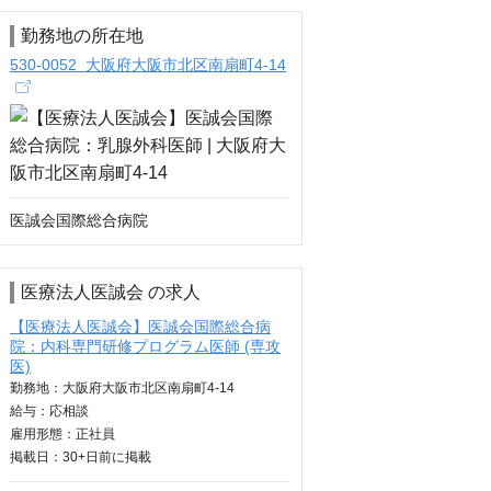
勤務地の所在地
530-0052 大阪府大阪市北区南扇町4-14
医誠会国際総合病院
医療法人医誠会 の求人
【医療法人医誠会】医誠会国際総合病
院：内科専門研修プログラム医師 (専攻
医)
勤務地：大阪府大阪市北区南扇町4-14
給与：
応相談
雇用形態：正社員
掲載日：
30+日
前に掲載