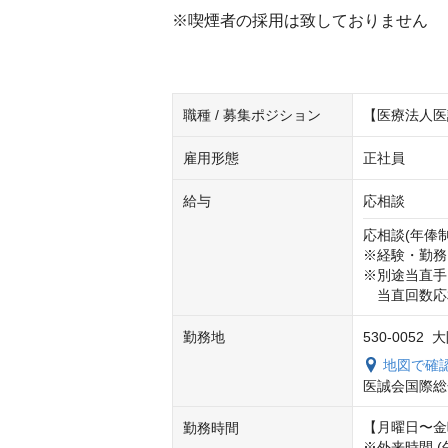
※喫煙者の採用は致しておりません
職種 / 募集ポジション
【医療法人医
雇用形態
正社員
給与
応相談
応相談(年俸制) 
※経験・勤務
※別途当直手
　当直回数応
勤務地
530-0052
地図で確
医誠会国際総
【月曜日〜金曜
勤務時間
※外来時間 (午