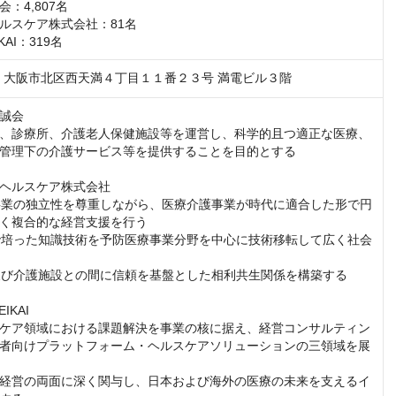
：4,807名

ルスケア株式会社：81名

KAI：319名
047　大阪市北区西天満４丁目１１番２３号 満電ビル３階
誠会

、診療所、介護老人保健施設等を運営し、科学的且つ適正な医療、
管理下の介護サービス等を提供することを目的とする

ヘルスケア株式会社

護事業の独立性を尊重しながら、医療介護事業が時代に適合した形で円
く複合的な経営支援を行う

療で培った知識技術を予防医療事業分野を中心に技術移転して広く社会
関及び介護施設との間に信頼を基盤とした相利共生関係を構築する

KAI

ケア領域における課題解決を事業の核に据え、経営コンサルティン
者向けプラットフォーム・ヘルスケアソリューションの三領域を展
経営の両面に深く関与し、日本および海外の医療の未来を支えるイ