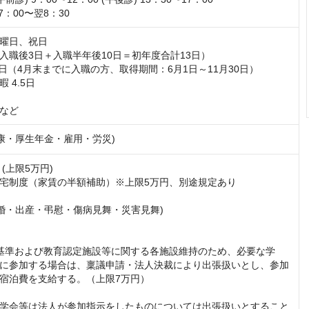
7：00〜翌8：30
曜日、祝日

入職後3日＋入職半年後10日＝初年度合計13日）

日（4月末までに入職の方、取得期間：6月1日～11月30日）

4.5日

など
健康・厚生年金・雇用・労災)
(上限5万円)

宅制度（家賃の半額補助）※上限5万円、別途規定あり

結婚・出産・弔慰・傷病見舞・災害見舞)

基準および教育認定施設等に関する各施設維持のため、必要な学
に参加する場合は、稟議申請・法人決裁により出張扱いとし、参加
宿泊費を支給する。（上限7万円）

学会等は法人が参加指示をしたものについては出張扱いとすること