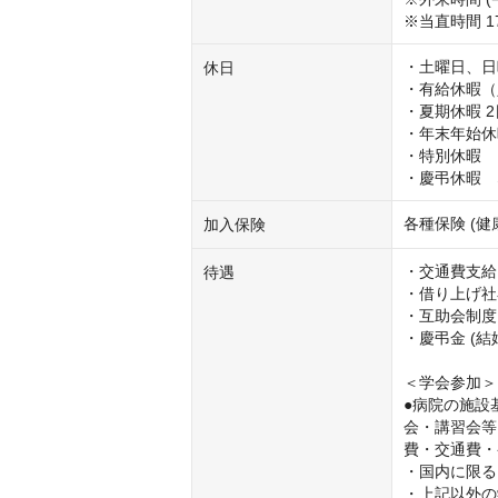
※当直時間 1
・土曜日、日
休日
・有給休暇（
・夏期休暇 2
・年末年始休暇 
・特別休暇

・慶弔休暇　
各種保険 (
加入保険
・交通費支給 
待遇
・借り上げ社
・互助会制度

・慶弔金 (
＜学会参加＞

●病院の施設
会・講習会等
費・交通費・
・国内に限る

・上記以外の