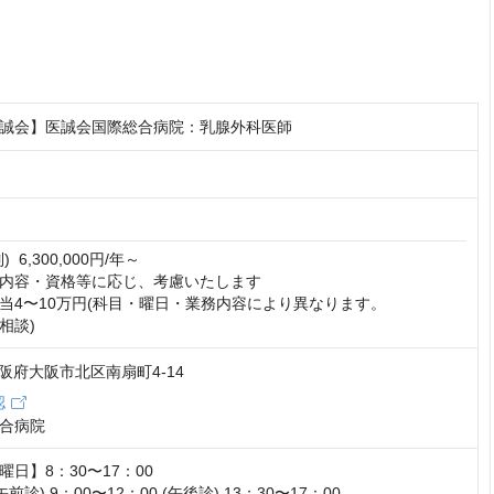
誠会】医誠会国際総合病院：乳腺外科医師
 6,300,000円/年～

内容・資格等に応じ、考慮いたします

当4〜10万円(科目・曜日・業務内容により異なります。

相談)
 大阪府大阪市北区南扇町4-14
認
合病院
日】8：30〜17：00

前診) 9：00〜12：00 (午後診) 13：30〜17：00
