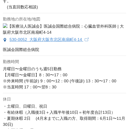
す。

　(当直回数応相談)
勤務地の所在地/地図
530-0052 大阪府大阪市北区南扇町4-14
医誠会国際総合病院
勤務時間
月曜日〜金曜日のうち週5日勤務

【月曜日〜金曜日】8：30〜17：00

※外来時間 (午前診) 9：00〜12：00 (午後診) 13：30〜17：00

※当直時間 17：00〜翌8：30
休日
・土曜日、日曜日、祝日

・有給休暇（入職後3日＋入職半年後10日＝初年度合計13日）

・夏期休暇 2日　 (4月末までに入職の方、取得期間：6月1日〜11月
30日)
