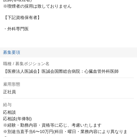
※喫煙者の採用は致しておりません
【下記資格保有者】
・外科専門医
募集要項
職種 / 募集ポジション名
【医療法人医誠会】医誠会国際総合病院：心臓血管外科医師
雇用形態
正社員
給与
応相談
応相談(年俸制)

※経験・勤務内容・資格等に応じ、考慮いたします

※別途当直手当6〜10万円(科目・曜日・業務内容により異なりま