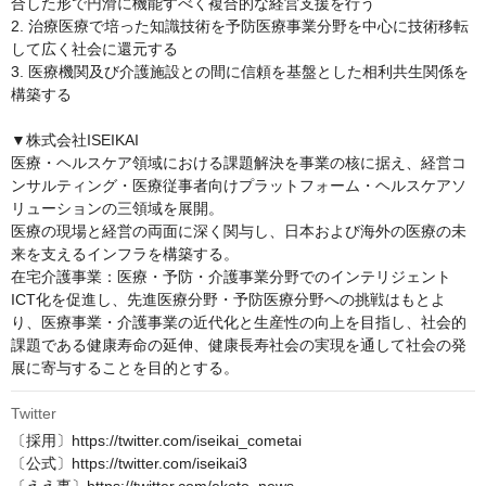
合した形で円滑に機能すべく複合的な経営支援を行う

2. 治療医療で培った知識技術を予防医療事業分野を中心に技術移転
して広く社会に還元する

3. 医療機関及び介護施設との間に信頼を基盤とした相利共生関係を
構築する

▼株式会社ISEIKAI

医療・ヘルスケア領域における課題解決を事業の核に据え、経営コ
ンサルティング・医療従事者向けプラットフォーム・ヘルスケアソ
リューションの三領域を展開。

医療の現場と経営の両面に深く関与し、日本および海外の医療の未
来を支えるインフラを構築する。

在宅介護事業：医療・予防・介護事業分野でのインテリジェント
ICT化を促進し、先進医療分野・予防医療分野への挑戦はもとよ
り、医療事業・介護事業の近代化と生産性の向上を目指し、社会的
課題である健康寿命の延伸、健康長寿社会の実現を通して社会の発
展に寄与することを目的とする。
Twitter
〔採用〕https://twitter.com/iseikai_cometai

〔公式〕https://twitter.com/iseikai3
