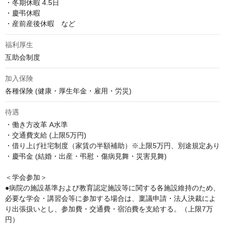
・冬期休暇 4.5日

・慶弔休暇

・産前産後休暇　など
福利厚生
互助会制度
加入保険
各種保険 (健康・厚生年金・雇用・労災)
待遇
・働き方改革 A水準

・交通費支給 (上限5万円)

・借り上げ社宅制度（家賃の半額補助）※上限5万円、別途規定あり

・慶弔金 (結婚・出産・弔慰・傷病見舞・災害見舞)

＜学会参加＞

●病院の施設基準および教育認定施設等に関する各施設維持のため、
必要な学会・講習会等に参加する場合は、稟議申請・法人決裁によ
り出張扱いとし、参加費・交通費・宿泊費を支給する。（上限7万
円）
