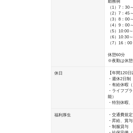
勤務例

（1）7：30～
（2）7：45～
（3）8：00～
（4）9：00～
（5）10:00～1
（6）10:30～1
（7）16：
休憩60分

※夜勤は休憩
【年間120日
休日
・週休2日制

・有給休暇（
・ライフプラ
能）

・特別休暇、
・交通費規定支
福利厚生
・昇給、賞与
・制服貸与

・社保完備（