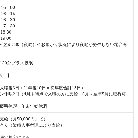
16：00

16：15

16：30

17：30

8:30

9:00

00～翌9：30（夜勤）※お預かり状況により夜勤が発生しない場合有

120分プラス仮眠
以上】

入職後3日＋半年後10日＝初年度合計13日）

ン休暇2日（4月末時点で入職の方に支給、6月～翌年5月に取得可
慶弔休暇、年末年始休暇
給（月50,000円まで）

有り（業績人事考課により支給）

法定規定による）