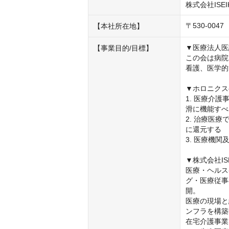
株式会社ISEI
〒530-0
【本社所在地】
▼医療法人医
【事業目的/目標】
この会は病院
看護、医学的
▼ホロニクス
1. 医療介
滑に機能すべ
2. 治療医
に還元する

3. 医療機
▼株式会社ISEI
医療・ヘルス
グ・医療従事
開。

医療の現場と
ンフラを構築
在宅介護事業