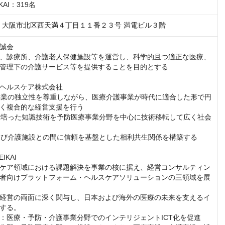
KAI：319名
047　大阪市北区西天満４丁目１１番２３号 満電ビル３階
誠会

、診療所、介護老人保健施設等を運営し、科学的且つ適正な医療、
管理下の介護サービス等を提供することを目的とする

ヘルスケア株式会社

護事業の独立性を尊重しながら、医療介護事業が時代に適合した形で円
く複合的な経営支援を行う

療で培った知識技術を予防医療事業分野を中心に技術移転して広く社会
関及び介護施設との間に信頼を基盤とした相利共生関係を構築する

KAI

ケア領域における課題解決を事業の核に据え、経営コンサルティン
者向けプラットフォーム・ヘルスケアソリューションの三領域を展
経営の両面に深く関与し、日本および海外の医療の未来を支えるイ
する。

：医療・予防・介護事業分野でのインテリジェントICT化を促進