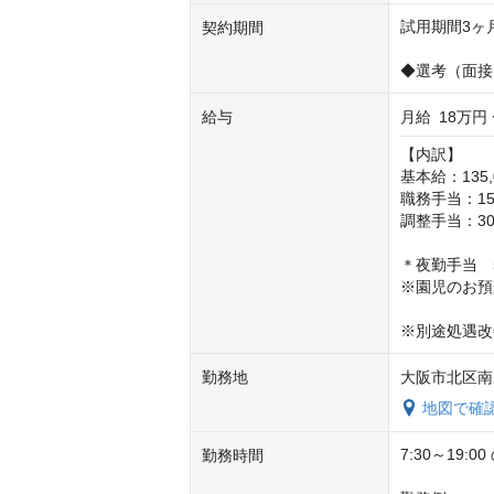
試用期間3ヶ月
契約期間
◆選考（面接
給与
月給
18万円 
【内訳】

基本給：135,0
職務手当：15,0
調整手当：30,
＊夜勤手当　5
※園児のお預
※別途処遇改
勤務地
大阪市北区南扇
地図で確
7:30～19:
勤務時間