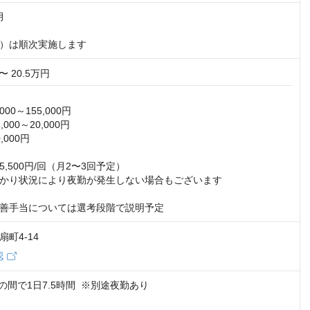


）は順次実施します
〜 20.5万円
00～155,000円

00～20,000円

000円

,500円/回（月2〜3回予定）

かり状況により夜勤が発生しない場合もございます

善手当については選考段階で説明予定
町4-14
認
00 の間で1日7.5時間  ※別途夜勤あり
