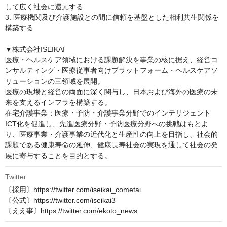
して広く社会に還元する

3. 医療機関及び介護施設との間に信頼を基盤とした相利共生関係を
構築する

▼株式会社ISEIKAI

医療・ヘルスケア領域における課題解決を事業の核に据え、経営コ
ンサルティング・医療従事者向けプラットフォーム・ヘルスケアソ
リューションの三領域を展開。

医療の現場と経営の両面に深く関与し、日本および海外の医療の未
来を支えるインフラを構築する。

在宅介護事業：医療・予防・介護事業分野でのインテリジェント
ICT化を促進し、先進医療分野・予防医療分野への挑戦はもとよ
り、医療事業・介護事業の近代化と生産性の向上を目指し、社会的
課題である健康寿命の延伸、健康長寿社会の実現を通して社会の発
展に寄与することを目的とする。
Twitter
〔採用〕https://twitter.com/iseikai_cometai

〔公式〕https://twitter.com/iseikai3

〔ええ事〕https://twitter.com/ekoto_news