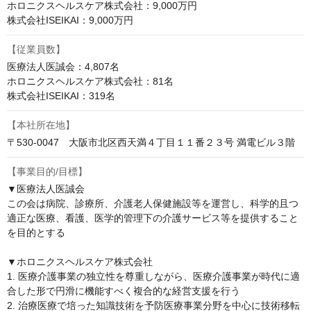
ホロニクスヘルスケア株式会社：9,000万円

株式会社ISEIKAI：9,000万円
【従業員数】
医療法人医誠会：4,807名

ホロニクスヘルスケア株式会社：81名

株式会社ISEIKAI：319名
【本社所在地】
〒530-0047　大阪市北区西天満４丁目１１番２３号 満電ビル３階
【事業目的/目標】
▼医療法人医誠会

この会は病院、診療所、介護老人保健施設等を運営し、科学的且つ
適正な医療、看護、医学的管理下の介護サービス等を提供すること
を目的とする

▼ホロニクスヘルスケア株式会社

1. 医療介護事業の独立性を尊重しながら、医療介護事業が時代に適
合した形で円滑に機能すべく複合的な経営支援を行う

2. 治療医療で培った知識技術を予防医療事業分野を中心に技術移転