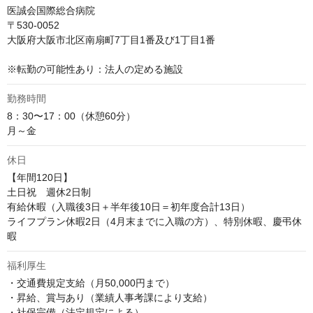
医誠会国際総合病院

〒530-0052

大阪府大阪市北区南扇町7丁目1番及び1丁目1番

※転勤の可能性あり：法人の定める施設
勤務時間
8：30〜17：00（休憩60分）

月～金
休日
【年間120日】

土日祝　週休2日制

有給休暇（入職後3日＋半年後10日＝初年度合計13日）

ライフプラン休暇2日（4月末までに入職の方）、特別休暇、慶弔休
暇
福利厚生
・交通費規定支給（月50,000円まで）

・昇給、賞与あり（業績人事考課により支給）

・社保完備（法定規定による）
