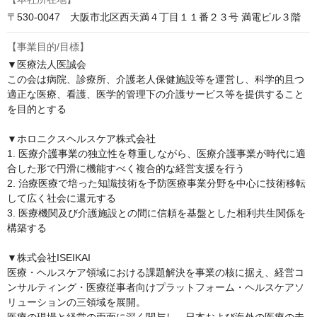
〒530-0047　大阪市北区西天満４丁目１１番２３号 満電ビル３階
【事業目的/目標】
▼医療法人医誠会

この会は病院、診療所、介護老人保健施設等を運営し、科学的且つ
適正な医療、看護、医学的管理下の介護サービス等を提供すること
を目的とする

▼ホロニクスヘルスケア株式会社

1. 医療介護事業の独立性を尊重しながら、医療介護事業が時代に適
合した形で円滑に機能すべく複合的な経営支援を行う

2. 治療医療で培った知識技術を予防医療事業分野を中心に技術移転
して広く社会に還元する

3. 医療機関及び介護施設との間に信頼を基盤とした相利共生関係を
構築する

▼株式会社ISEIKAI

医療・ヘルスケア領域における課題解決を事業の核に据え、経営コ
ンサルティング・医療従事者向けプラットフォーム・ヘルスケアソ
リューションの三領域を展開。
