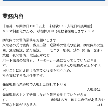
業務内容
【急募・年間休日120日以上・未経験OK・入職日相談可能】
※※体制強化のため、 積極採用中（複数名採用します）※※
病院内での警備業務をお願いします
来院者の受付案内、職員出勤・退勤時の警戒や監視、病院内外の巡
回、施錠確認、消灯確認、 モニター監視、渉外（折衝・交渉）
業務、夜間警備、電話応対など
パート職員の教育も、リーダーと一緒になってしていただきま
す。 患者さんや職員の安全を守り、
困りごとに応え助ける重要な役割を担うため、
社会貢献できるお仕事です。
先輩職員も未経験で入職し活躍しておりま
す。 入職後は、
先輩職員のもとで研修しながら業務を覚えていただきま
す。 未経験の方、体力に自信がある方や
丁寧な対応ができる方、 コミ