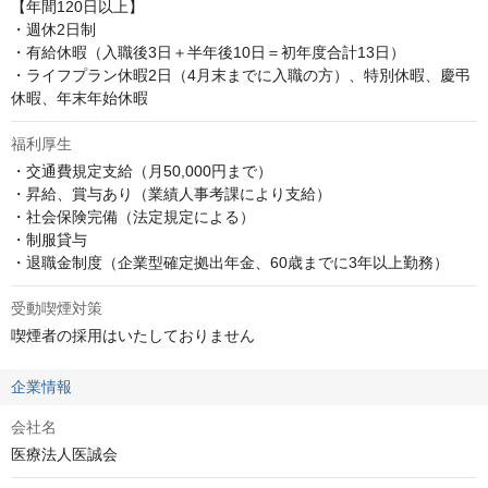
【年間120日以上】

・週休2日制

・有給休暇（入職後3日＋半年後10日＝初年度合計13日）

・ライフプラン休暇2日（4月末までに入職の方）、特別休暇、慶弔
休暇、年末年始休暇
福利厚生
・交通費規定支給（月50,000円まで）

・昇給、賞与あり（業績人事考課により支給）

・社会保険完備（法定規定による）

・制服貸与

・退職金制度（企業型確定拠出年金、60歳までに3年以上勤務）
受動喫煙対策
喫煙者の採用はいたしておりません
企業情報
会社名
医療法人医誠会