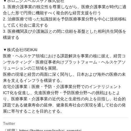
▼ホロニクスヘルスケア株式会社

1. 医療介護事業の独立性を尊重しながら、医療介護事業が時代に適
合した形で円滑に機能すべく複合的な経営支援を行う

2. 治療医療で培った知識技術を予防医療事業分野を中心に技術移転
して広く社会に還元する

3. 医療機関及び介護施設との間に信頼を基盤とした相利共生関係を
構築する

▼株式会社ISEIKAI

医療・ヘルスケア領域における課題解決を事業の核に据え、経営コ
ンサルティング・医療従事者向けプラットフォーム・ヘルスケアソ
リューションの三領域を展開。

医療の現場と経営の両面に深く関与し、日本および海外の医療の未
来を支えるインフラを構築する。

在宅介護事業：医療・予防・介護事業分野でのインテリジェント
ICT化を促進し、先進医療分野・予防医療分野への挑戦はもとよ
り、医療事業・介護事業の近代化と生産性の向上を目指し、社会的
課題である健康寿命の延伸、健康長寿社会の実現を通して社会の発
展に寄与することを目的とする。
Twitter
〔採用〕https://twitter.com/iseikai_cometai
