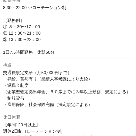
勤務時間
8:30～22:00 ※ローテーション制

［勤務例］

① ８：30〜17：00

② 12：30〜21：00

③ 13：30〜22：00

1日7.5時間勤務　休憩60分
待遇
交通費規定支給（月50,000円まで）

・昇給、賞与有り（業績人事考課により支給）

・退職金制度

（企業型確定拠出年金、６０歳までに３年以上勤務、規定による）

・制服貸与

・雇用保険、社会保険完備（法定規定による）
休日休暇
【年間120日以上】

週休2日制（ローテーション制）
