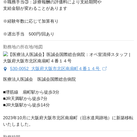
※職務手当③：診療報酬の評価料により支給期間や

支給金額が変わることがあります

※経験年数に応じて加算有り

※遅出手当　500円/回あり
勤務地の所在地/地図
530-0052 大阪府大阪市北区南扇町４番１４号
医療法人医誠会　医誠会国際総合病院

■堺筋線　扇町駅から徒歩3分

■JR天満駅から徒歩7分

■JR大阪駅から徒歩14分

2023年10月に大阪府大阪市北区南扇町（旧水道局跡地）に新築移転
いたしました。