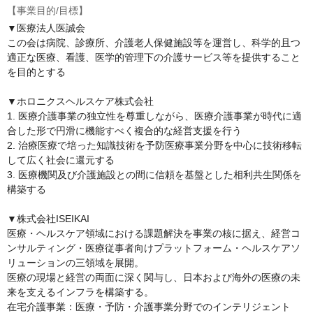
【事業目的/目標】
▼医療法人医誠会

この会は病院、診療所、介護老人保健施設等を運営し、科学的且つ
適正な医療、看護、医学的管理下の介護サービス等を提供すること
を目的とする

▼ホロニクスヘルスケア株式会社

1. 医療介護事業の独立性を尊重しながら、医療介護事業が時代に適
合した形で円滑に機能すべく複合的な経営支援を行う

2. 治療医療で培った知識技術を予防医療事業分野を中心に技術移転
して広く社会に還元する

3. 医療機関及び介護施設との間に信頼を基盤とした相利共生関係を
構築する

▼株式会社ISEIKAI

医療・ヘルスケア領域における課題解決を事業の核に据え、経営コ
ンサルティング・医療従事者向けプラットフォーム・ヘルスケアソ
リューションの三領域を展開。

医療の現場と経営の両面に深く関与し、日本および海外の医療の未
来を支えるインフラを構築する。

在宅介護事業：医療・予防・介護事業分野でのインテリジェント