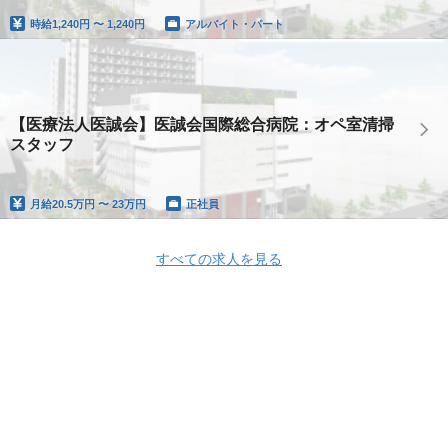
時給
1,240円 〜 1,240円
アルバイト・パート
【医療法人医誠会】医誠会国際総合病院：オペ室清掃
スタッフ
月給
20.5万円 〜 23万円
正社員
すべての求人を見る