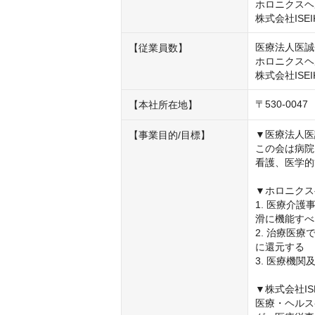
ホロニクスヘル
株式会社ISEI
医療法人医誠会
【従業員数】
ホロニクスヘ
株式会社ISEI
〒530-0
【本社所在地】
▼医療法人医
【事業目的/目標】
この会は病院
看護、医学的
▼ホロニクス
1. 医療介
滑に機能すべ
2. 治療医
に還元する

3. 医療機
▼株式会社ISEI
医療・ヘルス