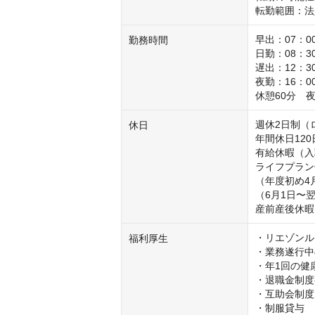
転勤範囲：法
早出：07：00
勤務時間
日勤：08：30
遅出：12：30
夜勤：16：00
休憩60分　夜
週休2日制（
休日
年間休日120日
有給休暇（入職
ライフプラン
（年度初め4
（6月1日〜
産前産後休暇
・リエゾンル
福利厚生
・業務遂行中
・年1回の健
・退職金制度
・互助会制度
・制服貸与
