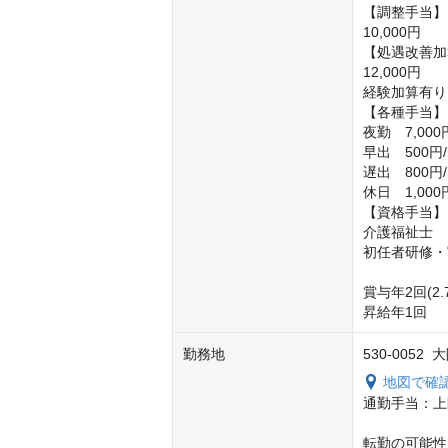
【調整手当】

10,000円

【処遇改善加
12,000円

経験加算有り

【各種手当】

夜勤　7,000円
早出　500円/
遅出　800円/
休日　1,000円
【資格手当】

介護福祉士　1,
初任者研修・実
賞与年2回(2.
昇給年1回
勤務地
530-005
地図で確
通勤手当：上限
転勤の可能性