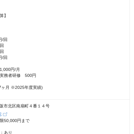
算】

/回

回

回

/回

000円/月

務者研修　500円

7ヶ月 ※2025年度実績)

2 大阪市北区南扇町４番１４号
認
50,000円まで

：あり
