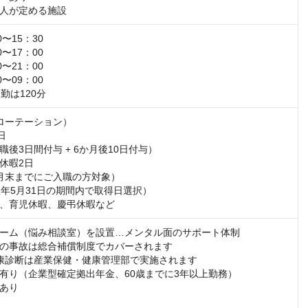
人が定める施設
〜15：30

〜17：00

〜21：00

〜09：00

勤は120分
ローテーション）



後3日間付与 + 6か月後10日付与）

休暇2日

月末までにご入職の方対象）

翌年5月31日の期間内で取得日選択）

、育児休暇、慶弔休暇など
ーム（悩み相談室）を設置…メンタル面のサポート体制

の事故は総合補償制度でカバーされます

康診断は産業保健・健康管理部で実施されます

有り（企業型確定拠出年金、60歳までに3年以上勤務）

あり
