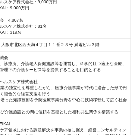
スケア株式会社：9,000万円

KAI：9,000万円
：4,807名

ルスケア株式会社：81名

KAI：319名
047　大阪市北区西天満４丁目１１番２３号 満電ビル３階
誠会

、診療所、介護老人保健施設等を運営し、科学的且つ適正な医療、
管理下の介護サービス等を提供することを目的とする

ヘルスケア株式会社

護事業の独立性を尊重しながら、医療介護事業が時代に適合した形で円
く複合的な経営支援を行う

療で培った知識技術を予防医療事業分野を中心に技術移転して広く社会
関及び介護施設との間に信頼を基盤とした相利共生関係を構築する

KAI

ケア領域における課題解決を事業の核に据え、経営コンサルティン