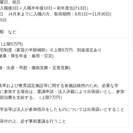
曜日、祝日

入職後3日＋入職半年後10日＝初年度合計13日）

日　 (4月末までに入職の方、取得期間：6月1日〜11月30日)

5日

暇　など
(上限5万円)

宅制度（家賃の半額補助）※上限5万円、別途規定あり

健康・厚生年金・雇用・労災)

結婚・出産・弔慰・傷病見舞・災害見舞)

基準および教育認定施設等に関する各施設維持のため、必要な学
に参加する場合は、稟議申請・法人決裁により出張扱いとし、参加
宿泊費を支給する。（上限7万円）

学会等は法人が参加指示をしたものについては出張扱いとすること
添付の上、必ず事前稟議を行うこと