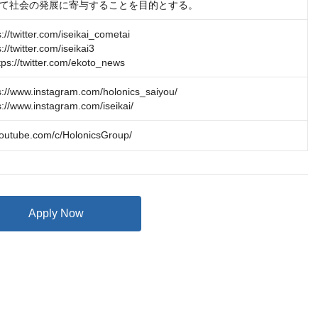
て社会の発展に寄与することを目的とする。
twitter.com/iseikai_cometai

twitter.com/iseikai3

//twitter.com/ekoto_news
/www.instagram.com/holonics_saiyou/

/www.instagram.com/iseikai/
youtube.com/c/HolonicsGroup/
Apply Now