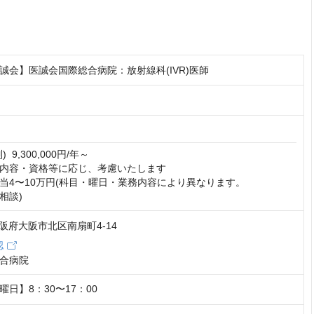
誠会】医誠会国際総合病院：放射線科(IVR)医師
 9,300,000円/年～

内容・資格等に応じ、考慮いたします 

当4〜10万円(科目・曜日・業務内容により異なります。

相談)
 大阪府大阪市北区南扇町4-14
認
合病院
日】8：30〜17：00