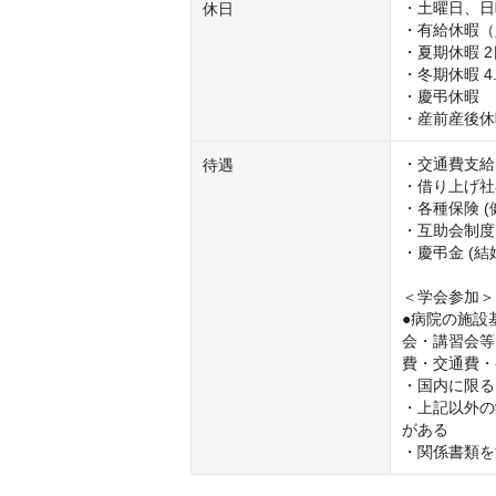
・土曜日、日
休日
・有給休暇（
・夏期休暇 2
・冬期休暇 4.
・慶弔休暇

・産前産後休
・交通費支給 
待遇
・借り上げ社
・各種保険 (
・互助会制度

・慶弔金 (
＜学会参加＞

●病院の施設
会・講習会等
費・交通費・
・国内に限る

・上記以外の
がある

・関係書類を