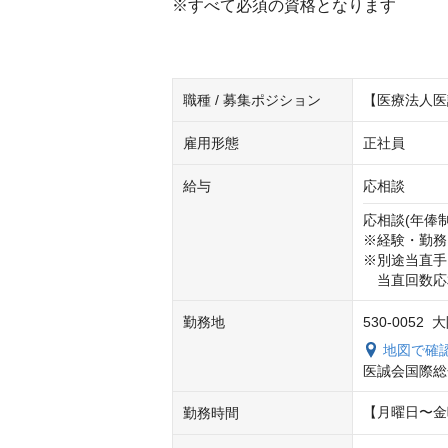
※すべて必須の資格となります
職種 / 募集ポジション
【医療法人医
雇用形態
正社員
給与
応相談
応相談(年俸制) 
※経験・勤務
※別途当直手
　当直回数応
勤務地
530-0052
地図で確
医誠会国際総
【月曜日〜金曜
勤務時間