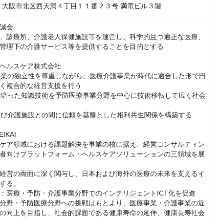
047　大阪市北区西天満４丁目１１番２３号 満電ビル３階
誠会

、診療所、介護老人保健施設等を運営し、科学的且つ適正な医療、
管理下の介護サービス等を提供することを目的とする

ヘルスケア株式会社

護事業の独立性を尊重しながら、医療介護事業が時代に適合した形で円
く複合的な経営支援を行う

療で培った知識技術を予防医療事業分野を中心に技術移転して広く社会
関及び介護施設との間に信頼を基盤とした相利共生関係を構築する

KAI

ケア領域における課題解決を事業の核に据え、経営コンサルティン
者向けプラットフォーム・ヘルスケアソリューションの三領域を展
経営の両面に深く関与し、日本および海外の医療の未来を支えるイ
する。

：医療・予防・介護事業分野でのインテリジェントICT化を促進
分野・予防医療分野への挑戦はもとより、医療事業・介護事業の近
の向上を目指し、社会的課題である健康寿命の延伸、健康長寿社会