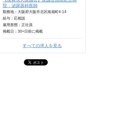
【医療法人医誠会】医誠会国際総合病
院：泌尿器科医師
勤務地：大阪府大阪市北区南扇町4-14
給与：
応相談
雇用形態：正社員
掲載日：
30+日
前に掲載
すべての求人を見る