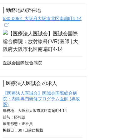
勤務地の所在地
530-0052 大阪府大阪市北区南扇町4-14
医誠会国際総合病院
医療法人医誠会 の求人
【医療法人医誠会】医誠会国際総合病
院：内科専門研修プログラム医師 (専攻
医)
勤務地：大阪府大阪市北区南扇町4-14
給与：
応相談
雇用形態：正社員
掲載日：
30+日
前に掲載