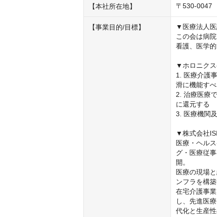
〒530-0
【本社所在地】
▼医療法人医
【事業目的/目標】
この会は病院
看護、医学的
▼ホロニクス
1. 医療介
滑に機能すべ
2. 治療医
に還元する

3. 医療機
▼株式会社ISEI
医療・ヘルス
グ・医療従事
開。

医療の現場と
ンフラを構築
在宅介護事業
し、先進医療
代化と生産性