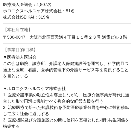
医療法人医誠会：4,807名

ホロニクスヘルスケア株式会社：81名

株式会社ISEIKAI：319名
【本社所在地】
〒530-0047　大阪市北区西天満４丁目１１番２３号 満電ビル３階
【事業目的/目標】
▼医療法人医誠会

この会は病院、診療所、介護老人保健施設等を運営し、科学的且つ
適正な医療、看護、医学的管理下の介護サービス等を提供すること
を目的とする

▼ホロニクスヘルスケア株式会社

1. 医療介護事業の独立性を尊重しながら、医療介護事業が時代に適
合した形で円滑に機能すべく複合的な経営支援を行う

2. 治療医療で培った知識技術を予防医療事業分野を中心に技術移転
して広く社会に還元する

3. 医療機関及び介護施設との間に信頼を基盤とした相利共生関係を
構築する
