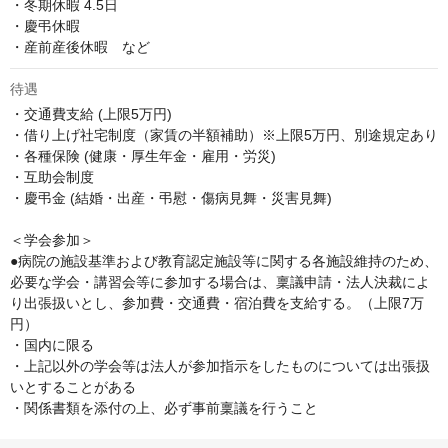
・冬期休暇 4.5日

・慶弔休暇

・産前産後休暇　など
待遇
・交通費支給 (上限5万円)

・借り上げ社宅制度（家賃の半額補助）※上限5万円、別途規定あり

・各種保険 (健康・厚生年金・雇用・労災)

・互助会制度

・慶弔金 (結婚・出産・弔慰・傷病見舞・災害見舞)

＜学会参加＞

●病院の施設基準および教育認定施設等に関する各施設維持のため、
必要な学会・講習会等に参加する場合は、稟議申請・法人決裁によ
り出張扱いとし、参加費・交通費・宿泊費を支給する。（上限7万
円）

・国内に限る

・上記以外の学会等は法人が参加指示をしたものについては出張扱
いとすることがある

・関係書類を添付の上、必ず事前稟議を行うこと