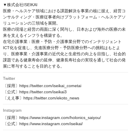
▼株式会社ISEIKAI

医療・ヘルスケア領域における課題解決を事業の核に据え、経営コ
ンサルティング・医療従事者向けプラットフォーム・ヘルスケアソ
リューションの三領域を展開。

医療の現場と経営の両面に深く関与し、日本および海外の医療の未
来を支えるインフラを構築する。

在宅介護事業：医療・予防・介護事業分野でのインテリジェント
ICT化を促進し、先進医療分野・予防医療分野への挑戦はもとよ
り、医療事業・介護事業の近代化と生産性の向上を目指し、社会的
課題である健康寿命の延伸、健康長寿社会の実現を通して社会の発
展に寄与することを目的とする。
Twitter
〔採用〕https://twitter.com/iseikai_cometai

〔公式〕https://twitter.com/iseikai3

〔ええ事〕https://twitter.com/ekoto_news
Instagram
〔採用〕https://www.instagram.com/holonics_saiyou/

〔公式〕https://www.instagram.com/iseikai/