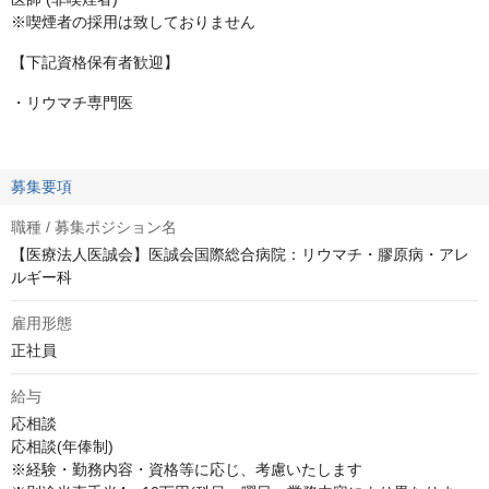
※喫煙者の採用は致しておりません
【下記資格保有者歓迎】
・リウマチ専門医
募集要項
職種 / 募集ポジション名
【医療法人医誠会】医誠会国際総合病院：リウマチ・膠原病・アレ
ルギー科
雇用形態
正社員
給与
応相談
応相談(年俸制)

※経験・勤務内容・資格等に応じ、考慮いたします 
