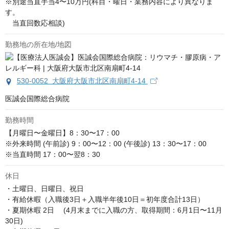
※別途当直手当4〜10万円(科目・曜日・業務内容により異なりま
す。

　当直回数応相談)
勤務地の所在地/地図
530-0052 大阪府大阪市北区南扇町4-14
医誠会国際総合病院
勤務時間
【月曜日〜金曜日】8：30〜17：00

※外来時間 (午前診) 9：00〜12：00 (午後診) 13：30〜17：00

※当直時間 17：00〜翌8：30
休日
・土曜日、日曜日、祝日

・有給休暇（入職後3日＋入職半年後10日＝初年度合計13日）

・夏期休暇 2日　 (4月末までに入職の方、取得期間：6月1日〜11月
30日)
