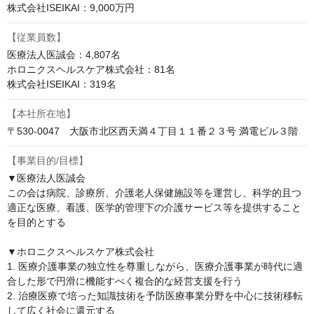
株式会社ISEIKAI：9,000万円
【従業員数】
医療法人医誠会：4,807名

ホロニクスヘルスケア株式会社：81名

株式会社ISEIKAI：319名
【本社所在地】
〒530-0047　大阪市北区西天満４丁目１１番２３号 満電ビル３階
【事業目的/目標】
▼医療法人医誠会

この会は病院、診療所、介護老人保健施設等を運営し、科学的且つ
適正な医療、看護、医学的管理下の介護サービス等を提供すること
を目的とする

▼ホロニクスヘルスケア株式会社

1. 医療介護事業の独立性を尊重しながら、医療介護事業が時代に適
合した形で円滑に機能すべく複合的な経営支援を行う

2. 治療医療で培った知識技術を予防医療事業分野を中心に技術移転
して広く社会に還元する
