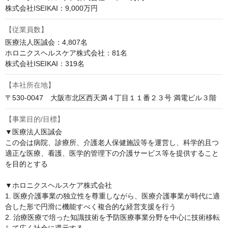
株式会社ISEIKAI：9,000万円
【従業員数】
医療法人医誠会：4,807名

ホロニクスヘルスケア株式会社：81名

株式会社ISEIKAI：319名
【本社所在地】
〒530-0047　大阪市北区西天満４丁目１１番２３号 満電ビル３階
【事業目的/目標】
▼医療法人医誠会

この会は病院、診療所、介護老人保健施設等を運営し、科学的且つ
適正な医療、看護、医学的管理下の介護サービス等を提供すること
を目的とする

▼ホロニクスヘルスケア株式会社

1. 医療介護事業の独立性を尊重しながら、医療介護事業が時代に適
合した形で円滑に機能すべく複合的な経営支援を行う

2. 治療医療で培った知識技術を予防医療事業分野を中心に技術移転