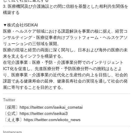
して広く社会に還元する

3. 医療機関及び介護施設との間に信頼を基盤とした相利共生関係を
構築する

▼株式会社ISEIKAI

医療・ヘルスケア領域における課題解決を事業の核に据え、経営コ
ンサルティング・医療従事者向けプラットフォーム・ヘルスケアソ
リューションの三領域を展開。

医療の現場と経営の両面に深く関与し、日本および海外の医療の未
来を支えるインフラを構築する。

在宅介護事業：医療・予防・介護事業分野でのインテリジェント
ICT化を促進し、先進医療分野・予防医療分野への挑戦はもとよ
り、医療事業・介護事業の近代化と生産性の向上を目指し、社会的
課題である健康寿命の延伸、健康長寿社会の実現を通して社会の発
展に寄与することを目的とする。
Twitter
〔採用〕https://twitter.com/iseikai_cometai

〔公式〕https://twitter.com/iseikai3

〔ええ事〕https://twitter.com/ekoto_news
Instagram