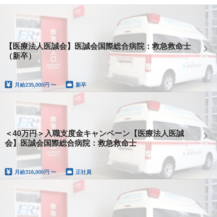
【医療法人医誠会】医誠会国際総合病院：救急救命士
（新卒）
月給
235,000円 〜
新卒
＜40万円＞入職支度金キャンペーン【医療法人医誠
会】医誠会国際総合病院：救急救命士
月給
316,000円 〜
正社員