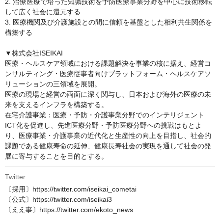
2. 治療医療で培った知識技術を予防医療事業分野を中心に技術移転
して広く社会に還元する

3. 医療機関及び介護施設との間に信頼を基盤とした相利共生関係を
構築する

▼株式会社ISEIKAI

医療・ヘルスケア領域における課題解決を事業の核に据え、経営コ
ンサルティング・医療従事者向けプラットフォーム・ヘルスケアソ
リューションの三領域を展開。

医療の現場と経営の両面に深く関与し、日本および海外の医療の未
来を支えるインフラを構築する。

在宅介護事業：医療・予防・介護事業分野でのインテリジェント
ICT化を促進し、先進医療分野・予防医療分野への挑戦はもとよ
り、医療事業・介護事業の近代化と生産性の向上を目指し、社会的
課題である健康寿命の延伸、健康長寿社会の実現を通して社会の発
展に寄与することを目的とする。
Twitter
〔採用〕https://twitter.com/iseikai_cometai

〔公式〕https://twitter.com/iseikai3

〔ええ事〕https://twitter.com/ekoto_news