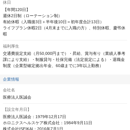
休日
【年間120日】

週休2日制（ローテーション制）

有給休暇（入職後3日＋半年後10日＝初年度合計13日）

ライフプラン休暇2日（4月末までに入職の方）、特別休暇、慶弔休
暇
福利厚生
交通費規定支給（月50,000円まで）・昇給、賞与有り（業績人事考
課により支給）・制服貸与・社保完備（法定規定による）・退職金
制度（企業型確定拠出年金、60歳までに3年以上勤務）
企業情報
会社名
医療法人医誠会
【設立年月日】
医療法人医誠会：1979年12月17日

ホロニクスヘルスケア株式会社：1984年9月11日

株式会社ISEIKAI：2016年7月1日