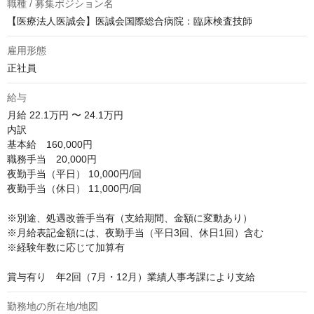
職種 / 募集ポジション名
【医療法人医誠会】医誠会国際総合病院：臨床検査技師
雇用形態
正社員
給与
月給
22.1万円 〜 24.1万円
内訳

基本給　160,000円

職務手当　20,000円

夜勤手当（平日） 10,000円/回 

夜勤手当（休日） 11,000円/回

※別途、処遇改善手当有（支給期間、金額に変動あり）

※月給表記金額には、夜勤手当（平日3回、休日1回）含む 

※経験年数に応じて加算有

賞与有り　年2回（7月・12月）業績人事考課により支給
勤務地の所在地/地図