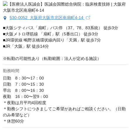
530-0052 大阪府大阪市北区南扇町4-14
■大阪シティバス「扇町」バス停 （37、78、83系統） 徒歩3分

■大阪メトロ堺筋線 「扇町」駅（5番出口） 徒歩3分

■JR環状線 鴫野京橋環状線内回り「天満」駅 徒歩7分

■JR「大阪」駅 徒歩14分

※転勤の可能性あり（転勤範囲：法人が定める施設）
勤務時間
日勤　8：30〜17：00

日勤　7：00〜15：30

早出　8：00〜16：30

夜勤　16：00〜翌9：00

＊夜勤は月平均4回程度

＊勤務シフトにつきましてご希望があればご相談ください。（日勤
のみ希望など）

＊休憩60分