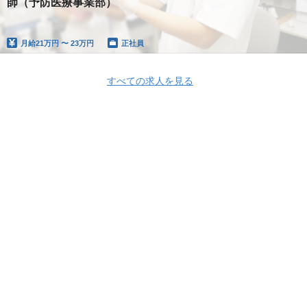
師（予防医療事業部）
月給
21万円 〜 23万円
正社員
すべての求人を見る
Apply Now