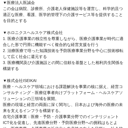
▼医療法人医誠会

この会は病院、診療所、介護老人保健施設等を運営し、科学的且つ
適正な医療、看護、医学的管理下の介護サービス等を提供すること
を目的とする

▼ホロニクスヘルスケア株式会社

1. 医療介護事業の独立性を尊重しながら、医療介護事業が時代に適
合した形で円滑に機能すべく複合的な経営支援を行う

2. 治療医療で培った知識技術を予防医療事業分野を中心に技術移転
して広く社会に還元する

3. 医療機関及び介護施設との間に信頼を基盤とした相利共生関係を
構築する

▼株式会社ISEIKAI

医療・ヘルスケア領域における課題解決を事業の核に据え、経営コ
ンサルティング・医療従事者向けプラットフォーム・ヘルスケアソ
リューションの三領域を展開。

医療の現場と経営の両面に深く関与し、日本および海外の医療の未
来を支えるインフラを構築する。

在宅介護事業：医療・予防・介護事業分野でのインテリジェント
ICT化を促進し、先進医療分野・予防医療分野への挑戦はもとよ