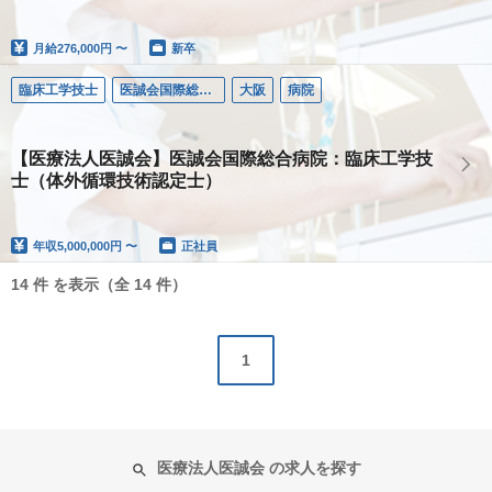
月給
276,000円 〜
新卒
臨床工学技士
医誠会国際総合病院
大阪
病院
【医療法人医誠会】医誠会国際総合病院：臨床工学技
士（体外循環技術認定士）
年収
5,000,000円 〜
正社員
14 件 を表示（全 14 件）
1
医療法人医誠会 の求人を探す