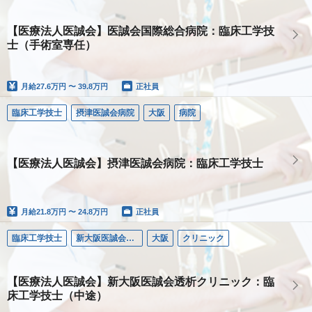
【医療法人医誠会】医誠会国際総合病院：臨床工学技
士（手術室専任）
月給
27.6万円 〜 39.8万円
正社員
臨床工学技士
摂津医誠会病院
大阪
病院
【医療法人医誠会】摂津医誠会病院：臨床工学技士
月給
21.8万円 〜 24.8万円
正社員
臨床工学技士
新大阪医誠会透析クリニック
大阪
クリニック
【医療法人医誠会】新大阪医誠会透析クリニック：臨
床工学技士（中途）