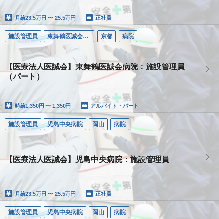
月給
23.5万円 〜 25.5万円
正社員
施設管理員
東舞鶴医誠会病院
京都
病院
【医療法人医誠会】東舞鶴医誠会病院：施設管理員
（パート）
時給
1,350円 〜 1,350円
アルバイト・パート
施設管理員
児島中央病院
岡山
病院
【医療法人医誠会】児島中央病院：施設管理員
月給
23.5万円 〜 25.5万円
正社員
施設管理員
児島中央病院
岡山
病院