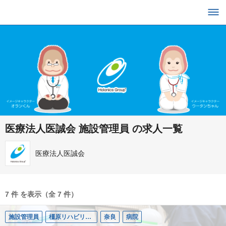
医療法人医誠会 施設管理員 の求人一覧
医療法人医誠会
7 件 を表示（全 7 件）
施設管理員
橿原リハビリテーション病院
奈良
病院