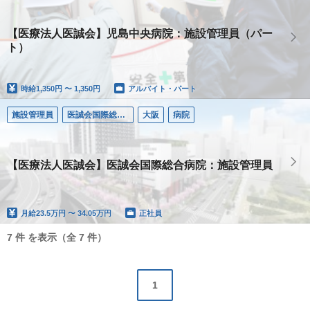
【医療法人医誠会】児島中央病院：施設管理員（パー
ト）
時給
1,350円 〜 1,350円
アルバイト・パート
施設管理員
医誠会国際総合病院
大阪
病院
【医療法人医誠会】医誠会国際総合病院：施設管理員
月給
23.5万円 〜 34.05万円
正社員
7 件 を表示（全 7 件）
1