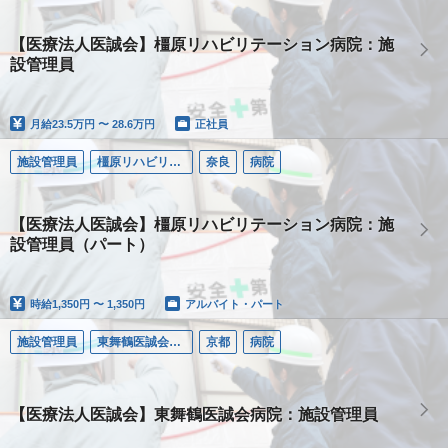
【医療法人医誠会】橿原リハビリテーション病院：施
設管理員
月給
23.5万円 〜 28.6万円
正社員
施設管理員
橿原リハビリテーション病院
奈良
病院
【医療法人医誠会】橿原リハビリテーション病院：施
設管理員（パート）
時給
1,350円 〜 1,350円
アルバイト・パート
施設管理員
東舞鶴医誠会病院
京都
病院
【医療法人医誠会】東舞鶴医誠会病院：施設管理員