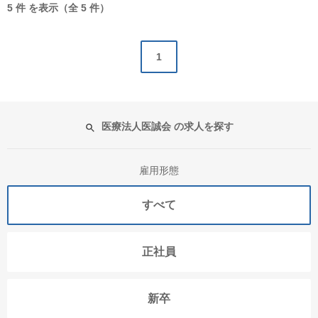
5 件 を表示（全 5 件）
1
医療法人医誠会 の求人を探す
雇用形態
すべて
正社員
新卒