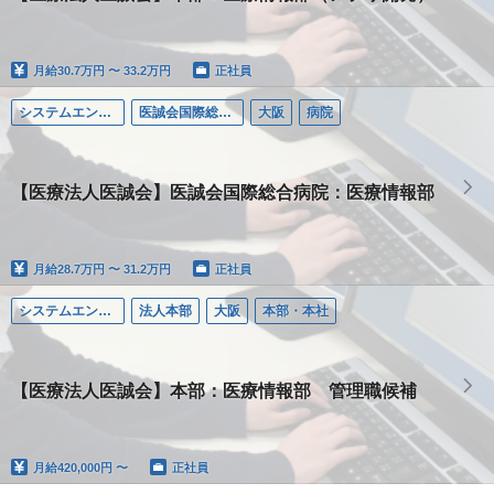
月給
30.7万円 〜 33.2万円
正社員
システムエンジニア（SE）
医誠会国際総合病院
大阪
病院
【医療法人医誠会】医誠会国際総合病院：医療情報部
月給
28.7万円 〜 31.2万円
正社員
システムエンジニア（SE）
法人本部
大阪
本部・本社
【医療法人医誠会】本部：医療情報部 管理職候補
月給
420,000円 〜
正社員