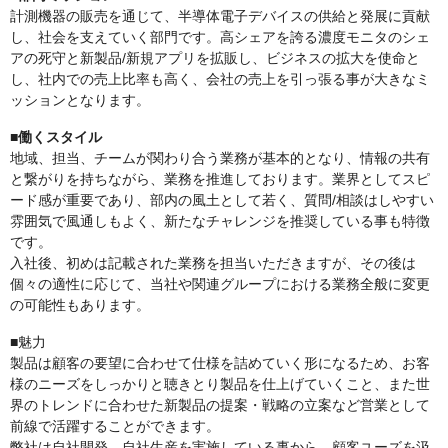
計測機器の販売を通じて、半導体電子デバイスの供給と発展に貢献
し、社会を支えていく部門です。高シェアを誇る濃度モニタのシェ
アの死守と新製品/新規アプリを拡販し、ビジネスの拡大を使命と
し、社内での売上比率も高く、会社の売上を引っ張る事が大きなミ
ッションとなります。
■働くスタイル
地域、担当、チームが関わり合う業務が基本的となり、情報の共有
と繋がりを持ちながら、業務を推進しております。業界としてスピ
ード感が重要であり、部内の風土として若く、質問/相談はしやすい
雰囲気で風通しもよく、新たなチャレンジを推奨している事も特徴
です。
入社後、初めは記載された業務を担当いただきますが、その後は
個々の適性に応じて、当社や関連グループにおける業務全般に変更
の可能性もあります。
■魅力
製品は顧客の要望に合わせて仕様を詰めていく形になるため、お客
様のニーズをしっかりと聴きとり製品を仕上げていくこと、また世
界のトレンドに合わせた新製品の提案・戦略の立案など営業として
前線で活躍することができます。
弊社は自社開発、自社生産を実施している事から、顧客ユーズを汲