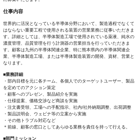
仕事内容
世界的に活況となっている半導体分野において、製造過程でなくて
はならない重要工程で使用される装置の営業業務に従事いただきま
す。詳細としては、半導体製造工場で使用されている薬液、純水の
濃度管理、品質管理を行う計測器の営業担当を行っていただきま
す。顧客は九州の半導体関連企業、特に熊本県内の半導体関連企
業、半導体製造工場、または半導体製造装置の開発、資材、営業と
なります。
■業務詳細
・部内目標を元に各チーム、各個人でのターゲットユーザー、製品
を定めてのアクション策定
・顧客へのプレゼン、製品紹介を実施
・仕様提案、価格交渉など商談を実施
・注文書受領、工場への手配指示、社内/社外納期調整、出荷調整
・製品説明会、ウェビナ等の立案から実施
・その他トラブル対応など
＊前線、顧客の窓口としてあらゆる業務を責任を持って行える。
■部門ミッション