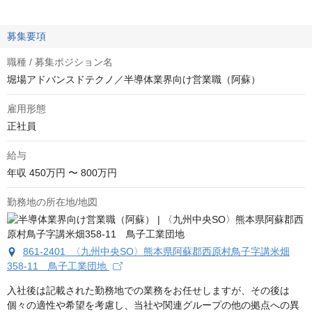
募集要項
職種 / 募集ポジション名
堀場アドバンスドテクノ／半導体業界向け営業職（阿蘇）
雇用形態
正社員
給与
年収
450万円 〜 800万円
勤務地の所在地/地図
861-2401 〈九州中央SO〉熊本県阿蘇郡西原村鳥子字講米畑
358-11 鳥子工業団地
入社後は記載された勤務地での業務をお任せしますが、その後は
個々の適性や希望を考慮し、当社や関連グループの他の拠点への異