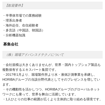
【歓迎要件】
・半導体市場での業務経験
・理系出身者
・海外赴任、在住経験者
・多言語（中国語、韓国語）
・分析機器知識
募集会社
（株）堀場アドバンスドテクノについて
・会社規模は大きくありませんが、世界・国内トップシェア製品も
複数保有するエキスパート集団です。
・2017年1月より、堀場製作所より水・液体計測事業を承継し、
HORIBAグループの当該分野代表としてそのプレゼンスを増してい
ます。
・その機動性を活かしつつ、HORIBAグループのグローバルネット
ワークにも乗って、世界を舞台に活躍しています。
・1人ひとりの仕事の範囲が広くより主体的に取り組める環境です。