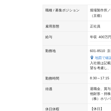
職種 / 募集ポジション
堀場製作所／
（京都）
雇用形態
正社員
給与
年収
400万円
勤務地
601-851
地図で確
入社後は記載
望を考慮し、
8:30～17:15
勤務時間
退職金、賞与
待遇
他財形・持株
（株）ホリバ
【休日】

休日休暇