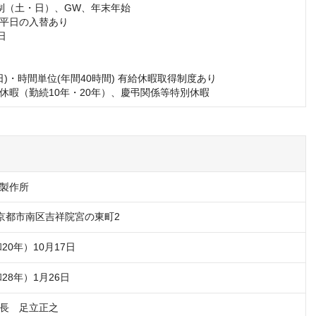
制（土・日）、GW、年末年始

平日の入替あり



日)・時間単位(年間40時間) 有給休暇取得制度あり

休暇（勤続10年・20年）、慶弔関係等特別休暇
製作所
10 京都市南区吉祥院宮の東町2
和20年）10月17日
和28年）1月26日
長　足立正之