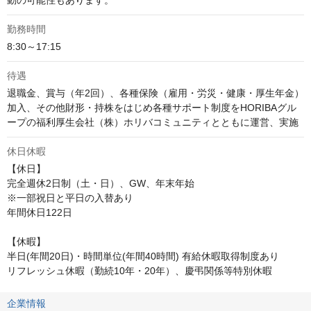
動の可能性もあります。
勤務時間
8:30～17:15
待遇
退職金、賞与（年2回）、各種保険（雇用・労災・健康・厚生年金）
加入、その他財形・持株をはじめ各種サポート制度をHORIBAグル
ープの福利厚生会社（株）ホリバコミュニティとともに運営、実施
休日休暇
【休日】

完全週休2日制（土・日）、GW、年末年始

※一部祝日と平日の入替あり

年間休日122日

【休暇】

半日(年間20日)・時間単位(年間40時間) 有給休暇取得制度あり

リフレッシュ休暇（勤続10年・20年）、慶弔関係等特別休暇
企業情報