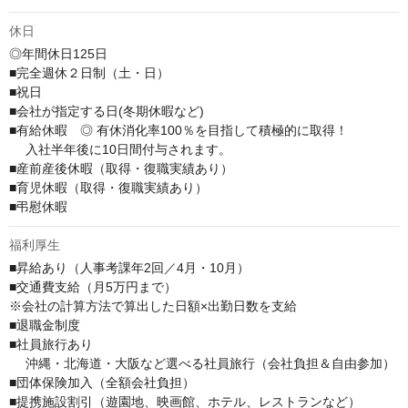
休日
◎年間休日125日

■完全週休２日制（土・日）

■祝日

■会社が指定する日(冬期休暇など)

■有給休暇　◎ 有休消化率100％を目指して積極的に取得！

　 入社半年後に10日間付与されます。

■産前産後休暇（取得・復職実績あり）

■育児休暇（取得・復職実績あり）

■弔慰休暇
福利厚生
■昇給あり（人事考課年2回／4月・10月）

■交通費支給（月5万円まで）

※会社の計算方法で算出した日額×出勤日数を支給

■退職金制度

■社員旅行あり

　 沖縄・北海道・大阪など選べる社員旅行（会社負担＆自由参加）

■団体保険加入（全額会社負担）

■提携施設割引（遊園地、映画館、ホテル、レストランなど）