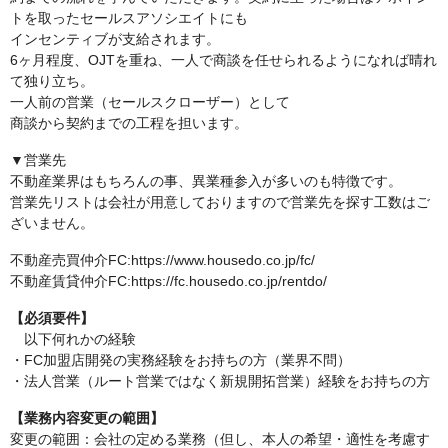
トを取ったセールスアソシエイトにも
インセンティブが支給されます。
6ヶ月程度、OJTを重ね、一人で商談を任せられるようになれば晴れ
て独り立ち。
一人前の営業（セールスクローザー）として
商談から契約までの工程を担います。
▼営業先
不動産業界はもちろんの事、異業種参入が多いのも特徴です。
営業先リストは会社が用意しておりますので営業先を探す工数はご
ざいません。
不動産売買仲介FC:https://www.housedo.co.jp/fc/
不動産賃貸仲介FC:https://fc.housedo.co.jp/rentdo/
【必須要件】
以下何れかの経験
・FC加盟店開発の実務経験をお持ちの方（業界不問）
・法人営業（ルート営業ではなく新規開拓営業）経験をお持ちの方
【業務内容変更の範囲】
変更の範囲：会社の定める業務（但し、本人の希望・適性を考慮す