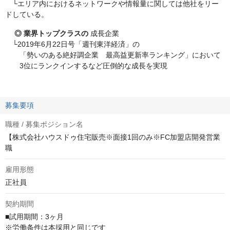
└エリア内におけるネットワークや情報量に関しては他社をリー
ドしている。
◎ 業界トップクラスの
成長企業
└2019年6月22日号「週刊東洋経済」の
「勢いのある絶好調企業 最高益更新率ランキング」において
3位にランクインするなど圧倒的な成長を実現
募集要項
職種 / 募集ポジション名
【株式会社ハウスドゥ住宅販売※面接1回のみ※FC加盟店開発営業
職
雇用形態
正社員
契約期間
■試用期間：3ヶ月

※労働条件は本採用と同じです