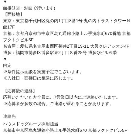
▼

面接(1回・対面で行います)

【面接地】

東京：東京都千代田区丸の内1丁目8番1号 丸の内トラストタワーＮ
館17F

京都：京都府京都市中京区烏丸通錦小路上ル手洗水町670番地 京都
フクトクビル5F

名古屋：愛知県名古屋市西区菊井2丁目19-11 大興クレアシオン4F

博多：福岡市博多区博多駅東2丁目８番28号 博多Qビル６階

▼

内定

※条件提示面談を実施予定でございます。

※入社日・面接日は相談に応じます。

【応募後の連絡】

応募いただいた方全員に、7営業日以内にご連絡いたします。

※応募者が多数の場合、ご連絡が遅れることがあります。
連絡先
ハウスドゥグループ採用担当

京都市中京区烏丸通錦小路上ル手洗水町670 京都フクトクビル5F
