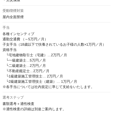
・労災保険
受動喫煙対策
屋内全面禁煙
手当
各種インセンティブ

通勤交通費 （～5万円／月）

子女手当（18歳以下で扶養されているお子様の人数×1万円／月）

資格手当

　└宅地建物取引士（宅建）…2万円／月

　└一級建築士…5万円／月

　└二級建築士…2万円／月

　└不動産鑑定士…2万円／月

　└1級建築施工管理技士… 2万円／月

　└2級建築施工管理技士（建築）… 1万円／月

※各手当については社内規定に準じて支給をいたします。
選考ステップ
書類選考＋適性検査

※適性検査の詳細は別途ご案内します。
