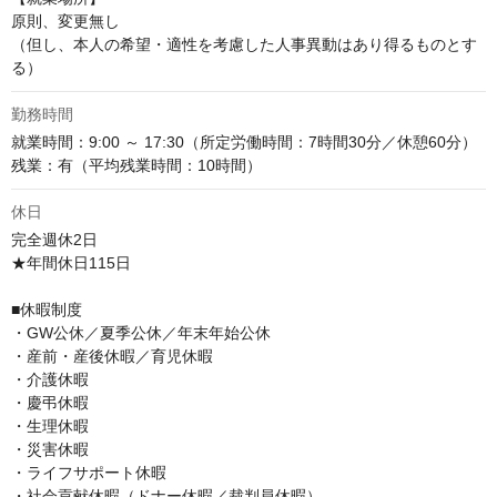
原則、変更無し

（但し、本人の希望・適性を考慮した人事異動はあり得るものとす
る）
勤務時間
就業時間：9:00 ～ 17:30（所定労働時間：7時間30分／休憩60分）

残業：有（平均残業時間：10時間）
休日
完全週休2日

★年間休日115日

■休暇制度

・GW公休／夏季公休／年末年始公休

・産前・産後休暇／育児休暇

・介護休暇

・慶弔休暇

・生理休暇

・災害休暇

・ライフサポート休暇

・社会貢献休暇（ドナー休暇／裁判員休暇）