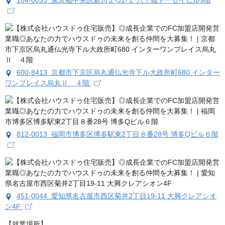
104-0033 東京都中央区新川２-31-１ 八丁堀トーセイビル9階
600-8413 京都市下京区烏丸通仏光寺下ル大政所町680 インター
ワンプレイス烏丸Ⅱ ４階
812-0013 福岡市博多区博多駅東2丁目８番28号 博多Qビル６階
451-0044 愛知県名古屋市西区菊井2丁目19-11 大興クレアシオ
ン4F
【就業場所】
