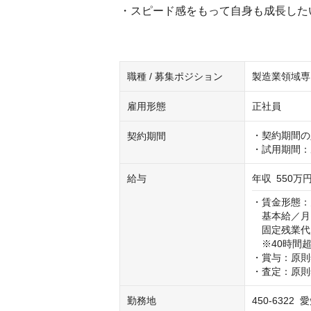
・スピード感をもって自身も成長した
職種 / 募集ポジション
製造業領域専
雇用形態
正社員
・契約期間の
契約期間
・試用期間：
給与
年収
550万円
・賃金形態：
　基本給／月：2
　固定残業代／月
　※40時間
・賞与：原則
・査定：原則
勤務地
450-632