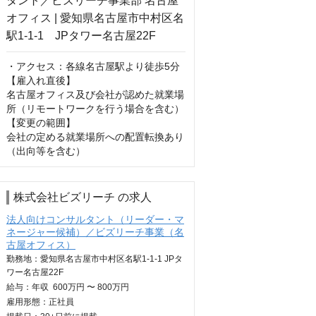
・アクセス：各線名古屋駅より徒歩5分

【雇入れ直後】

名古屋オフィス及び会社が認めた就業場
所（リモートワークを行う場合を含む）

【変更の範囲】

会社の定める就業場所への配置転換あり
（出向等を含む）
株式会社ビズリーチ の求人
法人向けコンサルタント（リーダー・マ
ネージャー候補）／ビズリーチ事業（名
古屋オフィス）
勤務地：愛知県名古屋市中村区名駅1-1-1 JPタ
ワー名古屋22F
給与：
年収
600万円 〜 800万円
雇用形態：正社員