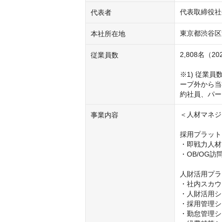
代表取締役社
代表者
東京都渋谷区渋谷
本社所在地
2,808名（2
従業員数
※1) 従業
ープ外から当
約社員、パー
＜人材マネジメ
事業内容
採用プラット
・即戦力人材
・OB/OG
人財活用プラ
・社内スカウト
・人財活用シ
・採用管理シ
・勤怠管理シ