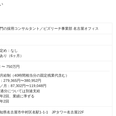
い
門の採用コンサルタント／ビズリーチ事業部 名古屋オフィス
定め：なし

あり（6ヶ月）
 〜 750万円
月給制（40時間相当分の固定残業代含む）

79,365円〜380,952円

：87,302円〜119,048円

超過分については別途支給

年2回、業績に準ずる

年2回
2 愛知県名古屋市中村区名駅1-1-1 JPタワー名古屋22F