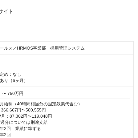
スサイト
ールス／HRMOS事業部 採用管理システム
定め：なし

あり（6ヶ月）
 〜 750万円
月給制（40時間相当分の固定残業代含む）

6,667円〜500,555円

：87,302円〜119,048円

超過分については別途支給

年2回、業績に準ずる

年2回