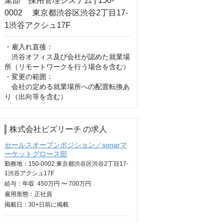
・雇入れ直後：

　渋谷オフィス及び会社が認めた就業場
所（リモートワークを行う場合を含む）

・変更の範囲：

　会社の定める就業場所への配置転換あ
り（出向等を含む）
株式会社ビズリーチ の求人
セールスオープンポジション／sonarマ
ーケットグロース部
勤務地：150-0002 東京都渋谷区渋谷2丁目17-
1渋谷アクシュ17F
給与：
年収
450万円 〜 700万円
雇用形態：正社員
掲載日：
30+日
前に掲載