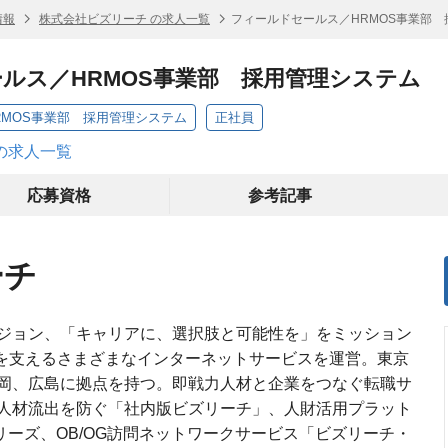
情報
株式会社ビズリーチ の求人一覧
フィールドセールス／HRMOS事業部
ルス／HRMOS事業部 採用管理システム
RMOS事業部 採用管理システム
正社員
の求人一覧
応募資格
参考記事
ーチ
ジョン、「キャリアに、選択肢と可能性を」をミッション
来を支えるさまざまなインターネットサービスを運営。東京
岡、広島に拠点を持つ。即戦力人材と企業をつなぐ転職サ
人材流出を防ぐ「社内版ビズリーチ」、人財活用プラット
リーズ、OB/OG訪問ネットワークサービス「ビズリーチ・