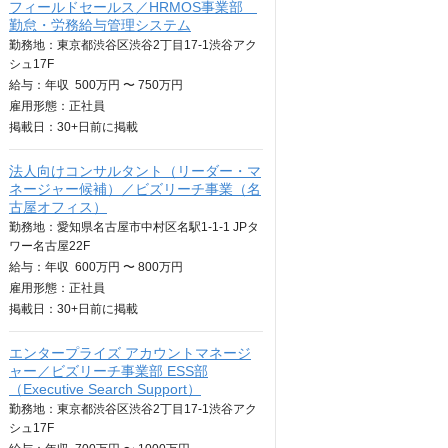
フィールドセールス／HRMOS事業部
勤怠・労務給与管理システム
勤務地：東京都渋谷区渋谷2丁目17-1渋谷アク
シュ17F
給与：
年収
500万円 〜 750万円
雇用形態：正社員
掲載日：
30+日
前に掲載
法人向けコンサルタント（リーダー・マ
ネージャー候補）／ビズリーチ事業（名
古屋オフィス）
勤務地：愛知県名古屋市中村区名駅1-1-1 JPタ
ワー名古屋22F
給与：
年収
600万円 〜 800万円
雇用形態：正社員
掲載日：
30+日
前に掲載
エンタープライズ アカウントマネージ
ャー／ビズリーチ事業部 ESS部
（Executive Search Support）
勤務地：東京都渋谷区渋谷2丁目17-1渋谷アク
シュ17F