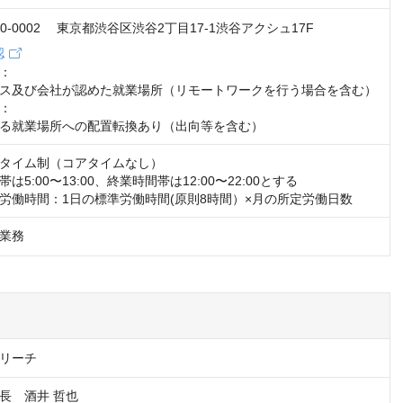
 150-0002 東京都渋谷区渋谷2丁目17-1渋谷アクシュ17F
認
：

ス及び会社が認めた就業場所（リモートワークを行う場合を含む）

：

る就業場所への配置転換あり（出向等を含む）
タイム制（コアタイムなし）

5:00〜13:00、終業時間帯は12:00〜22:00とする

労働時間：1日の標準労働時間(原則8時間）×月の所定労働日数
業務
リーチ
長　酒井 哲也