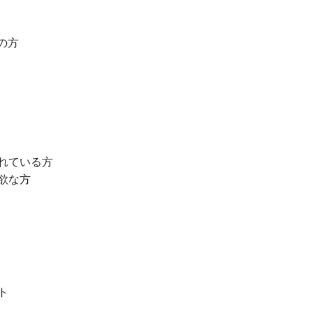
ちの方
れている方
欲な方
ト