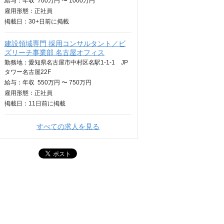
給与：
年収
700万円 〜 1000万円
雇用形態：正社員
掲載日：
30+日
前に掲載
建設領域専門 採用コンサルタント／ビ
ズリーチ事業部 名古屋オフィス
勤務地：愛知県名古屋市中村区名駅1-1-1 JP
タワー名古屋22F
給与：
年収
550万円 〜 750万円
雇用形態：正社員
掲載日：
11日
前に掲載
すべての求人を見る