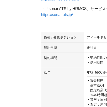
・「sonar ATS by HRMOS」サービ
https://sonar-ats.jp/
職種 / 募集ポジション
フィールドセ
雇用形態
正社員
・契約期間の
契約期間
・試用期間：
給与
年収
550万円
・賃金形態：
　基本給/月：36
　固定残業代/月
　※40時間
・賞与：原則
・査定：原則