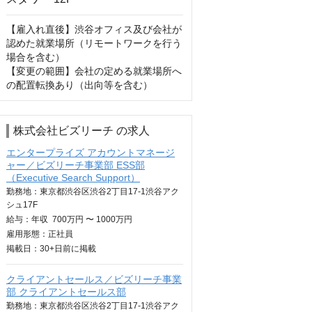
【雇入れ直後】渋谷オフィス及び会社が
認めた就業場所（リモートワークを行う
場合を含む）

【変更の範囲】会社の定める就業場所へ
の配置転換あり（出向等を含む）
株式会社ビズリーチ の求人
エンタープライズ アカウントマネージ
ャー／ビズリーチ事業部 ESS部
（Executive Search Support）
勤務地：東京都渋谷区渋谷2丁目17-1渋谷アク
シュ17F
給与：
年収
700万円 〜 1000万円
雇用形態：正社員
掲載日：
30+日
前に掲載
クライアントセールス／ビズリーチ事業
部 クライアントセールス部
勤務地：東京都渋谷区渋谷2丁目17-1渋谷アク