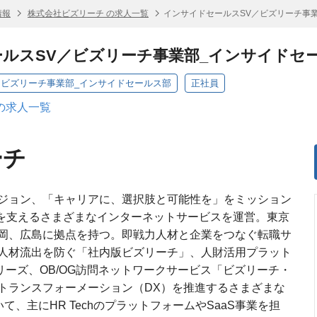
情報
株式会社ビズリーチ の求人一覧
インサイドセールスSV／ビズリーチ事
ルスSV／ビズリーチ事業部_インサイドセ
／ビズリーチ事業部_インサイドセールス部
正社員
の求人一覧
ーチ
ジョン、「キャリアに、選択肢と可能性を」をミッション
来を支えるさまざまなインターネットサービスを運営。東京
岡、広島に拠点を持つ。即戦力人材と企業をつなぐ転職サ
人材流出を防ぐ「社内版ビズリーチ」、人財活用プラット
リーズ、OB/OG訪問ネットワークサービス「ビズリーチ・
トランスフォーメーション（DX）を推進するさまざまな
おいて、主にHR TechのプラットフォームやSaaS事業を担