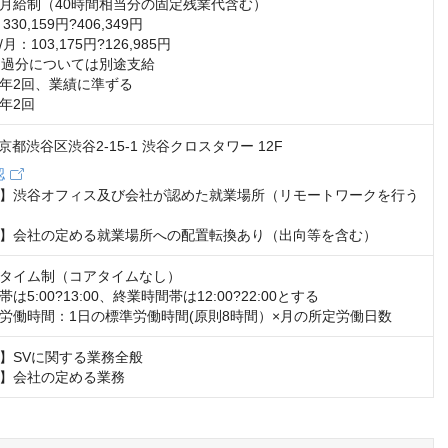
月給制（40時間相当分の固定残業代含む）

0,159円?406,349円

：103,175円?126,985円

超過分については別途支給

年2回、業績に準ずる

年2回
 東京都渋谷区渋谷2-15-1 渋谷クロスタワー 12F
認
】渋谷オフィス及び会社が認めた就業場所（リモートワークを行う
】会社の定める就業場所への配置転換あり（出向等を含む）
タイム制（コアタイムなし）

5:00?13:00、終業時間帯は12:00?22:00とする

労働時間：1日の標準労働時間(原則8時間）×月の所定労働日数
】SVに関する業務全般

】会社の定める業務