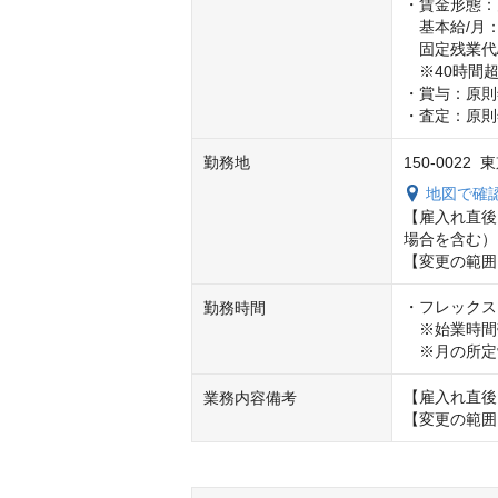
・賃金形態：
　基本給/月：33
　固定残業代/月
　※40時間
・賞与：原則
・査定：原則
勤務地
150-0022
地図で確
【雇入れ直後
場合を含む）

【変更の範囲
・フレックス
勤務時間
　※始業時間帯は
　※月の所定
【雇入れ直後
業務内容備考
【変更の範囲