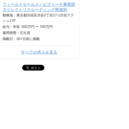
フィールドセールス／ビズリーチ事業部
ダイレクトリクルーティング推進部
勤務地：東京都渋谷区渋谷2丁目17-1渋谷アク
シュ17F
給与：
年収
500万円 〜 700万円
雇用形態：正社員
掲載日：
30+日
前に掲載
すべての求人を見る