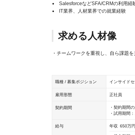
SalesforceなどSFA/CRMの利用経
IT業界、人材業界での就業経験
求める人材像
・チームワークを重視し、自ら課題を
職種 / 募集ポジション
インサイドセ
雇用形態
正社員
・契約期間の
契約期間
・試用期間：
給与
年収
650万円