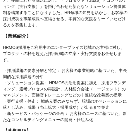
ど、多岐にわたる課題に対し、「プロダクト（SaaS）× コンサルテ
ィング（実行支援）」を掛け合わせた新たなソリューション提供体
制を構築することになりました。HR領域の知見を活かし、お客様の
採用成功を事業成長へ直結させる、本質的な支援をリードいただけ
る方を募集します。
【業務紹介】
HRMOS採用をご利用中のエンタープライズ領域のお客様に対し、
プロダクトの枠を超えた採用戦略の立案・実行支援をお任せしま
す。
・採用課題の要素分解と特定： お客様の事業戦略に基づいた、中長
期的な採用課題の分析
・ソリューション提案： HRMOSの活用提案に加え、採用ブランデ
ィング、選考プロセスの再設計、人材紹介会社（エージェント）の
マネジメント、面接官トレーニングなどの非連続な改善案の提示
・実行支援・伴走： 戦略立案のみならず、現場のオペレーションに
落とし込み、成果（売上拡大・採用成功）が出るまで並走
・新サービス・パッケージの企画： お客様のニーズに基づいた、新
たなコンサルティングメニューの開発・仕組み化
【募集要項】