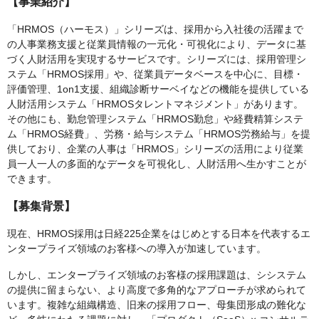
【事業紹介】
「HRMOS（ハーモス）」シリーズは、採用から入社後の活躍まで
の人事業務支援と従業員情報の一元化・可視化により、データに基
づく人財活用を実現するサービスです。シリーズには、採用管理シ
ステム「HRMOS採用」や、従業員データベースを中心に、目標・
評価管理、1on1支援、組織診断サーベイなどの機能を提供している
人財活用システム「HRMOSタレントマネジメント」があります。
その他にも、勤怠管理システム「HRMOS勤怠」や経費精算システ
ム「HRMOS経費」、労務・給与システム「HRMOS労務給与」を提
供しており、企業の人事は「HRMOS」シリーズの活用により従業
員一人一人の多面的なデータを可視化し、人財活用へ生かすことが
できます。
【募集背景】
現在、HRMOS採用は日経225企業をはじめとする日本を代表するエ
ンタープライズ領域のお客様への導入が加速しています。
しかし、エンタープライズ領域のお客様の採用課題は、シシステム
の提供に留まらない、より高度で多角的なアプローチが求められて
います。複雑な組織構造、旧来の採用フロー、母集団形成の難化な