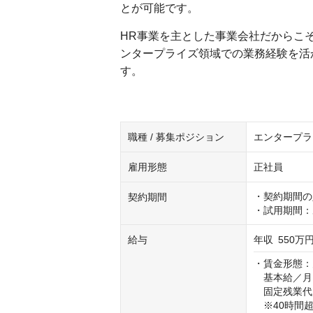
とが可能です。
HR事業を主とした事業会社だからこ
ンタープライズ領域での業務経験を活
す。
職種 / 募集ポジション
エンタープラ
雇用形態
正社員
・契約期間の
契約期間
・試用期間：
給与
年収
550万円
・賃金形態：
　基本給／月：2
　固定残業代／月
　※40時間