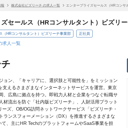
情報
株式会社ビズリーチ の求人一覧
エンタープライズセールス（HRコンサ
イズセールス（HRコンサルタント）ビズリー
ス（HRコンサルタント）ビズリーチ事業部
正社員
の求人一覧
ーチ
ジョン、「キャリアに、選択肢と可能性を」をミッション
来を支えるさまざまなインターネットサービスを運営。東京
岡、広島に拠点を持つ。即戦力人材と企業をつなぐ転職サ
人材流出を防ぐ「社内版ビズリーチ」、人財活用プラット
リーズ、OB/OG訪問ネットワークサービス「ビズリーチ・
トランスフォーメーション（DX）を推進するさまざまな
おいて、主にHR TechのプラットフォームやSaaS事業を担