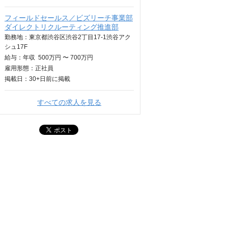
フィールドセールス／ビズリーチ事業部
ダイレクトリクルーティング推進部
勤務地：東京都渋谷区渋谷2丁目17-1渋谷アク
シュ17F
給与：
年収
500万円 〜 700万円
雇用形態：正社員
掲載日：
30+日
前に掲載
すべての求人を見る