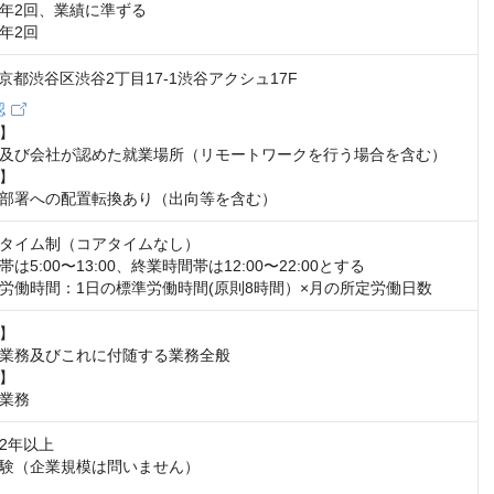
年2回、業績に準ずる

年2回
2 東京都渋谷区渋谷2丁目17-1渋谷アクシュ17F
認
】

及び会社が認めた就業場所（リモートワークを行う場合を含む）

】

部署への配置転換あり（出向等を含む）
タイム制（コアタイムなし）

5:00〜13:00、終業時間帯は12:00〜22:00とする

労働時間：1日の標準労働時間(原則8時間）×月の所定労働日数
】

業務及びこれに付随する業務全般

】

業務
2年以上

験（企業規模は問いません）
