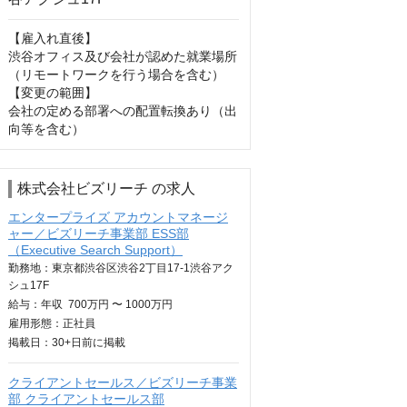
【雇入れ直後】

渋谷オフィス及び会社が認めた就業場所
（リモートワークを行う場合を含む）

【変更の範囲】

会社の定める部署への配置転換あり（出
向等を含む）
株式会社ビズリーチ の求人
エンタープライズ アカウントマネージ
ャー／ビズリーチ事業部 ESS部
（Executive Search Support）
勤務地：東京都渋谷区渋谷2丁目17-1渋谷アク
シュ17F
給与：
年収
700万円 〜 1000万円
雇用形態：正社員
掲載日：
30+日
前に掲載
クライアントセールス／ビズリーチ事業
部 クライアントセールス部