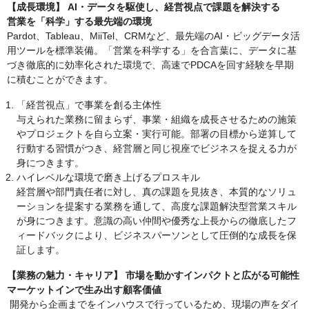
【成長環境】 AI・データを駆使し、経営視点で課題を解決する
営業を「科学」する最先端の環境
Pardot、Tableau、MiiTel、CRMなど、最先端のAI・ビッグデータ活
用ツールを標準装備。「営業を科学する」を合言葉に、データに基
づき徹底的に効率化された環境で、高速でPDCAを回す経験を早期
に積むことができます。
「経営視点」で事業を創る主体性
与えられた業務に留まらず、事業・組織を成長させるための施策
やプロジェクトを自ら立案・実行可能。部署の目標から逆算して
行動する習慣がつき、経営層と同じ視座でビジネスを捉える力が
身につきます。
ハイレベルな環境で磨き上げるプロスキル
経営層や部門責任者に対し、真の課題を見抜き、本質的なソリュ
ーションを提案する業務を通して、高度な課題解決型営業スキル
が身につきます。意識の高い仲間や優秀な上長からの徹底したフ
ィードバックにより、ビジネスパーソンとして圧倒的な成長を保
証します。
【業務の魅力・キャリア】 市場を動かすインパクトと広がる可能性
マーケットインで生み出す顧客価値
開発から企画までをインハウスで行っているため、現場の声をダイ