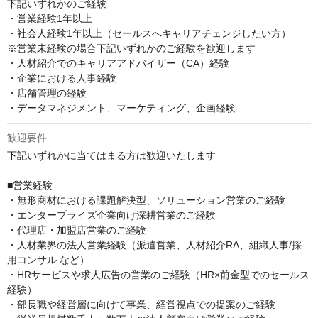
下記いずれかのご経験

・営業経験1年以上

・社会人経験1年以上（セールスへキャリアチェンジしたい方）

※営業未経験の場合下記いずれかのご経験を歓迎します

・人材紹介でのキャリアアドバイザー（CA）経験

・企業における人事経験

・店舗管理の経験

・データマネジメント、マーケティング、企画経験
歓迎要件
下記いずれかに当てはまる方は歓迎いたします

■営業経験

・無形商材における課題解決型、ソリューション営業のご経験

・エンタープライズ企業向け深耕営業のご経験

・代理店・加盟店営業のご経験

・人材業界の法人営業経験（派遣営業、人材紹介RA、組織人事/採
用コンサル など）

・HRサービスや求人広告の営業のご経験（HR×前金型でのセールス
経験）

・部長職や経営層に向けて事業、経営視点での提案のご経験
