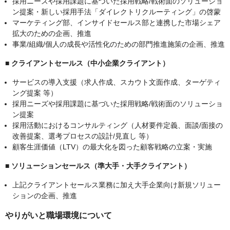
採用ニーズや採用課題に基づいた採用戦略/戦術面のソリューショ
ン提案・新しい採用手法「ダイレクトリクルーティング」の啓蒙
マーケティング部、インサイドセールス部と連携した市場シェア
拡大のための企画、推進
事業/組織/個人の成長や活性化のための部門推進施策の企画、推進
■ クライアントセールス（中小企業クライアント）
サービスの導入支援（求人作成、スカウト文面作成、ターゲティ
ング提案 等）
採用ニーズや採用課題に基づいた採用戦略/戦術面のソリューショ
ン提案
採用活動におけるコンサルティング（人材要件定義、面談/面接の
改善提案、選考プロセスの設計/見直し 等）
顧客生涯価値（LTV）の最大化を図った顧客戦略の立案・実施
■ ソリューションセールス（準大手・大手クライアント）
上記クライアントセールス業務に加え大手企業向け新規ソリュー
ションの企画、推進
やりがいと職場環境について