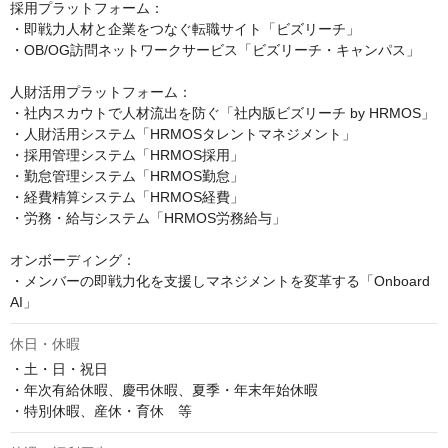
採用プラットフォーム：

・即戦力人材と企業をつなぐ転職サイト「ビズリーチ」

・OB/OG訪問ネットワークサービス「ビズリーチ・キャンパス」

人財活用プラットフォーム：

・社内スカウトで人材流出を防ぐ「社内版ビズリーチ by HRMOS」

・人財活用システム「HRMOSタレントマネジメント」

・採用管理システム「HRMOS採用」

・勤怠管理システム「HRMOS勤怠」

・経費精算システム「HRMOS経費」

・労務・給与システム「HRMOS労務給与」

オンボーディング：

・メンバーの即戦力化を支援しマネジメントを変革する「Onboard 
AI」
休日・休暇
・土・日・祝日

・年次有給休暇、慶弔休暇、夏季・年末年始休暇

・特別休暇、産休・育休　等