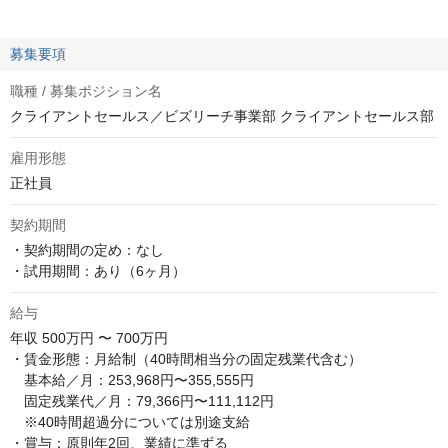
募集要項
職種 / 募集ポジション名
クライアントセールス／ビズリーチ事業部 クライアントセールス部
雇用形態
正社員
契約期間
・契約期間の定め：なし

・試用期間：あり（6ヶ月）
給与
年収
500万円 〜 700万円
・賃金形態：月給制（40時間相当分の固定残業代含む）

　基本給／月：253,968円〜355,555円

　固定残業代／月：79,366円〜111,112円

　※40時間超過分については別途支給

・賞与：原則年2回、業績に準ずる
