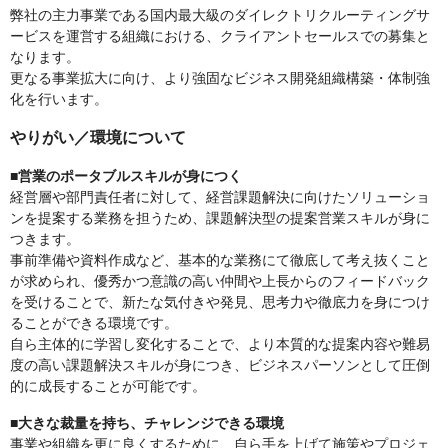
弊社の主力事業である国内最大級のダイレクトリクルーティングサ
ービスを運営する組織における、クライアントセールスでの募集と
なります。
更なる事業拡大に向け、より強固なビジネス開発組織構築・体制強
化を行います。
やりがい／環境について
■営業のポータブルスキルが身につく
経営層や部門責任者に対して、経営課題解決に向けたソリューショ
ンを提案する業務を担うため、課題解決型の提案営業スキルが身に
つきます。
事前準備や資料作成など、基本的な業務にて徹底して考え抜くこと
が求められ、優秀かつ意識の高い仲間や上長からのフィードバック
を受けることで、新たな気付きや発見、思考力や徹底力を身につけ
ることができる環境です。
自ら主体的に学習し変化することで、より本質的な提案内容や難易
度の高い課題解決スキルが身につき、ビジネスパーソンとして圧倒
的に成長することが可能です。
■大きな裁量を持ち、チャレンジできる環境
事業や組織を更に良くするために、自ら手を上げて施策やプロジェ