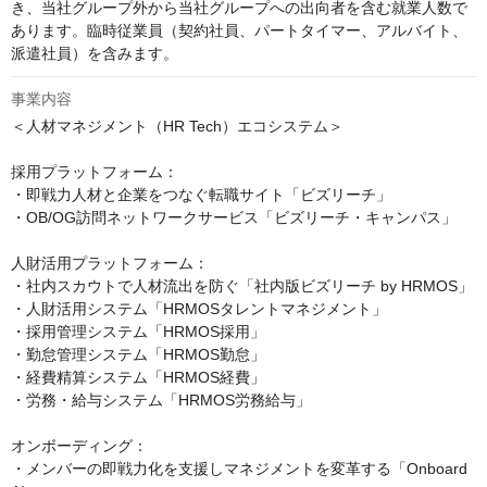
き、当社グループ外から当社グループへの出向者を含む就業人数で
あります。臨時従業員（契約社員、パートタイマー、アルバイト、
派遣社員）を含みます。
事業内容
＜人材マネジメント（HR Tech）エコシステム＞

採用プラットフォーム：

・即戦力人材と企業をつなぐ転職サイト「ビズリーチ」

・OB/OG訪問ネットワークサービス「ビズリーチ・キャンパス」

人財活用プラットフォーム：

・社内スカウトで人材流出を防ぐ「社内版ビズリーチ by HRMOS」

・人財活用システム「HRMOSタレントマネジメント」

・採用管理システム「HRMOS採用」

・勤怠管理システム「HRMOS勤怠」

・経費精算システム「HRMOS経費」

・労務・給与システム「HRMOS労務給与」

オンボーディング：

・メンバーの即戦力化を支援しマネジメントを変革する「Onboard 