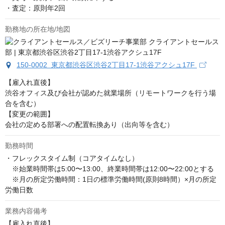
・査定：原則年2回
勤務地の所在地/地図
150-0002 東京都渋谷区渋谷2丁目17-1渋谷アクシュ17F
【雇入れ直後】

渋谷オフィス及び会社が認めた就業場所（リモートワークを行う場
合を含む）

【変更の範囲】

会社の定める部署への配置転換あり（出向等を含む）
勤務時間
・フレックスタイム制（コアタイムなし）

　※始業時間帯は5:00〜13:00、終業時間帯は12:00〜22:00とする

　※月の所定労働時間：1日の標準労働時間(原則8時間）×月の所定
労働日数
業務内容備考
【雇入れ直後】
