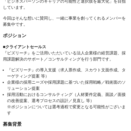
「ビジネスパーソンのキャリアの可能性と選択肢を最大化」を目指
しています。
今回はそんな想いに賛同し、一緒に事業を創ってくれるメンバーを
募集中です。
ポジション
■クライアントセールス
『ビズリーチ』をご活用いただいている法人企業様の経営課題、採
用課題解決のサポート／コンサルティングを行う部門です。
『ビズリーチ』の導入支援（求人票作成、スカウト文面作成、タ
ーゲティング提案 等）
企業様の採用ニーズや採用課題に基づいた採用戦略／戦術面のソ
リューション提案
採用活動におけるコンサルティング（人材要件定義、面談／面接
の改善提案、選考プロセスの設計／見直し 等）
※ポジションについては選考過程で変更となる可能性がございま
す
募集背景