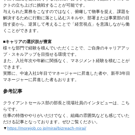
クトの立ち上げに挑戦することが可能です。
与えられた業務をこなすのではなく、俯瞰して物事を捉え、課題を
解決するために行動に落とし込むスキルや、部署または事業部の目
指す姿から、逆算して考えることで「経営視点」を意識しながら働
くことができます。
■キャリアの選択肢が豊富
様々な部門で経験を積んでいただくことで、ご自身のキャリアアッ
プ・スキルアップを目指せる環境です。
また、入社年次や年齢に関係なく、マネジメント経験を積むことが
できます。
実際に、中途入社1年目でマネージャーに昇進した者や、新卒3年目
マネージャーに昇進した者もおります。
参考記事
クライアントセールス部の部長と現場社員のインタビューは、こち
らです。
仕事の特徴ややりがいだけでなく、組織の雰囲気なども感じていた
だける記事となっております。ぜひご覧ください。
▼
https://morejob.co.jp/mirai/bizreach-mirai/