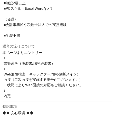
 ■簿記2級以上

 ■PCスキル（Excel,Wordなど）

 〈優遇〉

 ■会計事務所や税理士法人での実務経験

 ■学歴不問
選考の流れについて
本ページよりエントリー

 ↓

 書類選考（履歴書/職務経歴書）

 ↓

 Web適性検査（キャラクター/性格診断メイン）

 面接（二次面接を実施する場合がございます。）

 ※状況によりWeb面接の対応もご相談ください。

 ↓

 内定
特記事項
◆◆ 安心環境 ◆◆
