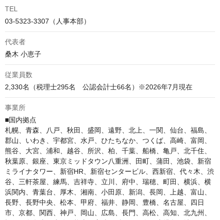
TEL
03-5323-3307（人事本部）
代表者
桑木 小恵子
従業員数
2,330名（税理士295名　公認会計士66名）※2026年7月現在
事業所
■国内拠点

札幌、青森、八戸、秋田、盛岡、遠野、北上、一関、仙台、福島、
郡山、いわき、宇都宮、水戸、ひたちなか、つくば、高崎、富岡、
熊谷、大宮、浦和、越谷、所沢、柏、千葉、船橋、亀戸、北千住、
秋葉原、銀座、東京ミッドタウン八重洲、田町、蒲田、池袋、新宿
ミライナタワー、新宿HR、新宿センタービル、西新宿、代々木、渋
谷、三軒茶屋、練馬、吉祥寺、立川、府中、瑞穂、町田、横浜、横
浜関内、青葉台、厚木、湘南、小田原、新潟、長岡、上越、富山、
長野、長野中央、松本、甲府、福井、静岡、豊橋、名古屋、四日
市、京都、関西、神戸、岡山、広島、長門、高松、高知、北九州、