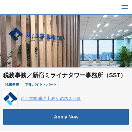
税務事務／新宿ミライナタワー事務所（SST）
税務事務
アルバイト・パート
辻・本郷 税理士法人 の求人一覧
Apply Now