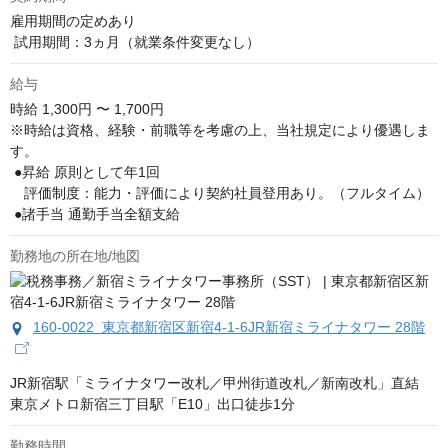
雇用期間の定めあり

 試用期間：3ヵ月（就業条件変更なし）
給与
時給
1,300円 〜 1,700円
※時給は資格、経験・前職等を考慮の上、当社規定により優遇しま
す。

 ●昇給 原則として年1回

　評価制度：能力・評価により契約社員登用あり。（フルタイム）

 ●諸手当 通勤手当全額支給
勤務地の所在地/地図
160-0022 東京都新宿区新宿4-1-6JR新宿ミライナタワー 28階
JR新宿駅「ミライナタワー改札／甲州街道改札／新南改札」直結

東京メトロ新宿三丁目駅「E10」出口徒歩1分
勤務時間