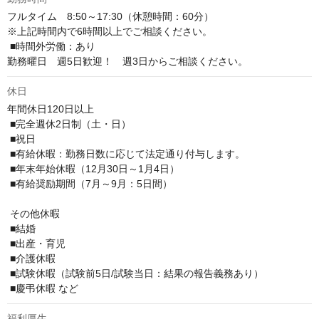
フルタイム　8:50～17:30（休憩時間：60分）

※上記時間内で6時間以上でご相談ください。

 ■時間外労働：あり

勤務曜日　週5日歓迎！　週3日からご相談ください。
休日
年間休日120日以上

 ■完全週休2日制（土・日） 

 ■祝日

 ■有給休暇：勤務日数に応じて法定通り付与します。

 ■年末年始休暇（12月30日～1月4日）

 ■有給奨励期間（7月～9月：5日間）

 その他休暇

 ■結婚

 ■出産・育児

 ■介護休暇

 ■試験休暇（試験前5日/試験当日：結果の報告義務あり）

 ■慶弔休暇 など
福利厚生