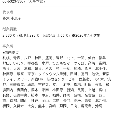
03-5323-3307（人事本部）
代表者
桑木 小恵子
従業員数
2,330名（税理士295名　公認会計士66名）※2026年7月現在
事業所
■国内拠点

札幌、青森、八戸、秋田、盛岡、遠野、北上、一関、仙台、福島、
郡山、いわき、宇都宮、水戸、ひたちなか、つくば、高崎、富岡、
熊谷、大宮、浦和、越谷、所沢、柏、千葉、船橋、亀戸、北千住、
秋葉原、銀座、東京ミッドタウン八重洲、田町、蒲田、池袋、新宿
ミライナタワー、新宿HR、新宿センタービル、西新宿、代々木、渋
谷、三軒茶屋、練馬、吉祥寺、立川、府中、瑞穂、町田、横浜、横
浜関内、青葉台、厚木、湘南、小田原、新潟、長岡、上越、富山、
長野、長野中央、松本、甲府、福井、静岡、豊橋、名古屋、四日
市、京都、関西、神戸、岡山、広島、長門、高松、高知、北九州、
福岡、久留米、大分、熊本、宮崎、延岡、日向、鹿児島、沖縄
