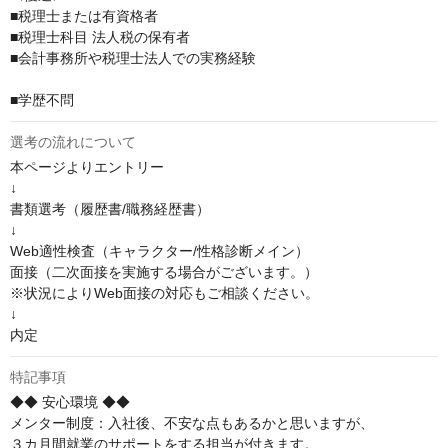
■税理士または有資格者

■税理士科目 法人税の保有者

■会計事務所や税理士法人での実務経験

■学歴不問
選考の流れについて
本ページよりエントリー

↓

書類選考（履歴書/職務経歴書）

↓

Web適性検査（キャラクター/性格診断メイン）

面接（二次面接を実施する場合がございます。）

※状況によりWeb面接の対応もご相談ください。

↓

内定
特記事項
◆◆ 安心環境 ◆◆

メンター制度：入社後、不安な点もあるかと思いますが、

３カ月間就業のサポートをする担当が付きます。
