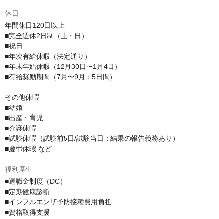
休日
年間休日120日以上

■完全週休2日制（土・日） 

■祝日

■年次有給休暇（法定通り）

■年末年始休暇（12月30日〜1月4日）

■有給奨励期間（7月〜9月：5日間）

その他休暇

■結婚

■出産・育児

■介護休暇

■試験休暇（試験前5日/試験当日：結果の報告義務あり）

■慶弔休暇 など
福利厚生
■退職金制度（DC）

■定期健康診断

■インフルエンザ予防接種費用負担

■資格取得支援
