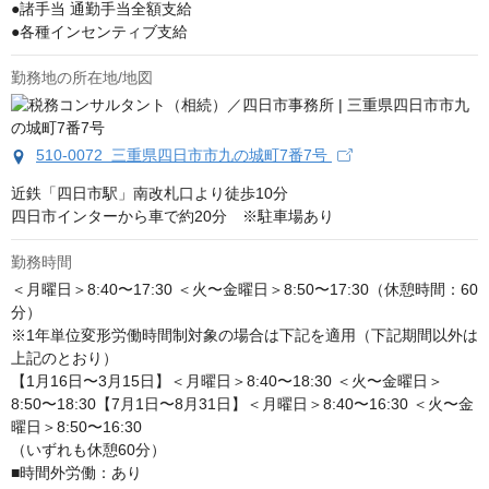
●諸手当 通勤手当全額支給

●各種インセンティブ支給
勤務地の所在地/地図
510-0072 三重県四日市市九の城町7番7号
近鉄「四日市駅」南改札口より徒歩10分 

四日市インターから車で約20分　※駐車場あり
勤務時間
＜月曜日＞8:40〜17:30 ＜火〜金曜日＞8:50〜17:30（休憩時間：60
分）

※1年単位変形労働時間制対象の場合は下記を適用（下記期間以外は
上記のとおり）

【1月16日〜3月15日】＜月曜日＞8:40〜18:30 ＜火〜金曜日＞
8:50〜18:30【7月1日〜8月31日】＜月曜日＞8:40〜16:30 ＜火〜金
曜日＞8:50〜16:30

（いずれも休憩60分）

■時間外労働：あり