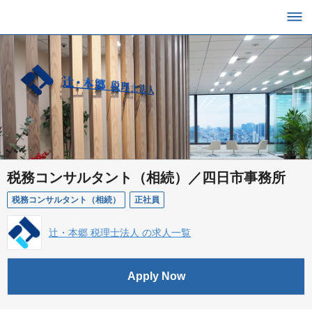
税務コンサルタント（相続）／四日市事務所
税務コンサルタント（相続）
正社員
辻・本郷 税理士法人 の求人一覧
Apply Now