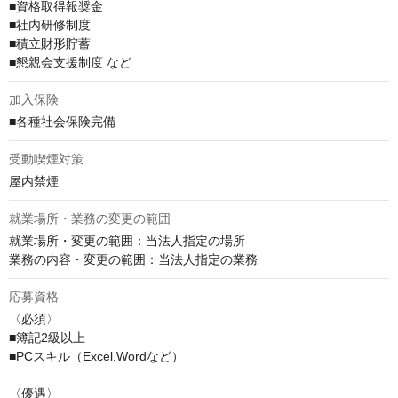
■資格取得報奨金

■社内研修制度

■積立財形貯蓄

■懇親会支援制度 など
加入保険
■各種社会保険完備
受動喫煙対策
屋内禁煙
就業場所・業務の変更の範囲
就業場所・変更の範囲：当法人指定の場所

業務の内容・変更の範囲：当法人指定の業務
応募資格
〈必須〉

■簿記2級以上

■PCスキル（Excel,Wordなど）

〈優遇〉
