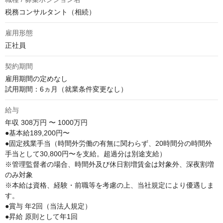
税務コンサルタント（相続）
雇用形態
正社員
契約期間
雇用期間の定めなし

試用期間：6ヵ月（就業条件変更なし）
給与
年収
308万円 〜 1000万円
●基本給189,200円〜

●固定残業手当（時間外労働の有無に関わらず、20時間分の時間外
手当として30,800円〜を支給。超過分は別途支給）

※管理監督者の場合、時間外及び休日割増賃金は対象外、深夜割増
のみ対象

※本給は資格、経験・前職等を考慮の上、当社規定により優遇しま
す。

●賞与 年2回（当法人規定）

●昇給 原則として年1回
