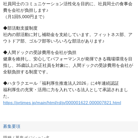
社員同士のコミュニケーション活性化を目的に、社員同士の食事会
費を会社が負担します♪
（月1回5,000円まで）
◆部活動支援制度
社内の部活動に対し補助金を支給しています。フィットネス部、ア
ウトドア部、ゴルフ部等いろいろな部活があります♪
◆人間ドックの受診費用を会社が負担
健康を維持し、安心してパフォーマンスが発揮できる職場環境を目
指し、35歳以上の正社員を対象に、人間ドックの受診費用を会社が
全額負担する制度です。
◆ハタラクエール「福利厚生推進法人2026」に4年連続認証
福利厚生の充実・活用に力を入れている法人として承認されまし
た。
https://prtimes.jp/main/html/rd/p/000001622.000007821.html
募集要項
職種 / 募集ポジション名