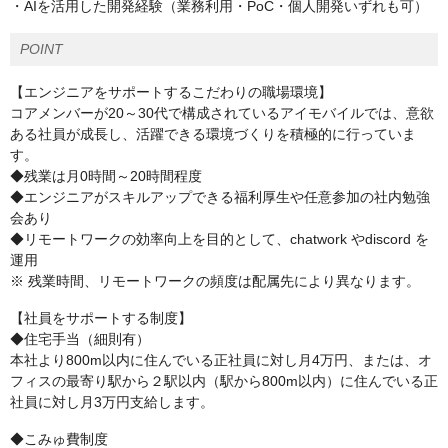
・AIを活用した開発経験（業務利用・PoC・個人開発いずれも可）
POINT
【エンジニアをサポートするこだわりの職場環境】
コアメンバーが20～30代で構成されているアイモバイルでは、意欲
ある社員が成長し、活躍できる環境づくりを積極的に行っていま
す。
◆残業は月0時間～20時間程度
◆エンジニアがスキルアップできる福利厚生や任意参加の社内勉強
会あり
◆リモートワークの効率向上を目的として、chatwork やdiscord を
運用
※ 残業時間、リモートワークの頻度は配属先により異なります。
【社員をサポートする制度】
◆住宅手当（細則有）
本社より800m以内に住んでいる正社員に対し月4万円、または、オ
フィスの最寄り駅から２駅以内（駅から800m以内）に住んでいる正
社員に対し月3万円支給します。
◆こみゅ費制度