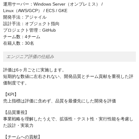
運用サーバー：Windows Server（オンプレミス） /
Linux（AWS/GCP） / ECS / GKE
開発手法：アジャイル
設計手法：オブジェクト指向
プロジェクト管理：GitHub
チーム数：4チーム
在籍人数：30名
エンジニア評価の仕組み
評価は6ヶ月ごとに実施します。
短期的な数値に左右されない、開発品質とチーム貢献を重視した評
価制度です。
【KPI】
売上指標は評価に含めず、品質を最優先にした開発を評価
【品質重視】
事業戦略を理解したうえで、拡張性・テスト性・実行性能を考慮し
た設計・実装力
【チームへの貢献】