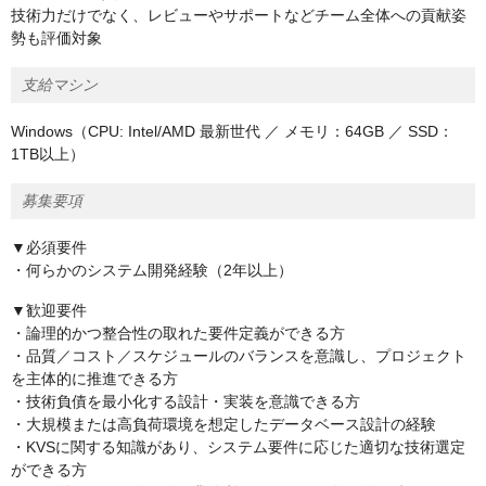
技術力だけでなく、レビューやサポートなどチーム全体への貢献姿
勢も評価対象
支給マシン
Windows（CPU: Intel/AMD 最新世代 ／ メモリ：64GB ／ SSD：
1TB以上）
募集要項
▼必須要件
・何らかのシステム開発経験（2年以上）
▼歓迎要件
・論理的かつ整合性の取れた要件定義ができる方
・品質／コスト／スケジュールのバランスを意識し、プロジェクト
を主体的に推進できる方
・技術負債を最小化する設計・実装を意識できる方
・大規模または高負荷環境を想定したデータベース設計の経験
・KVSに関する知識があり、システム要件に応じた適切な技術選定
ができる方