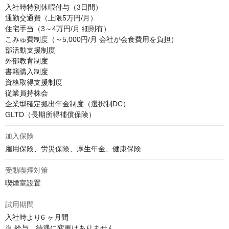
入社時特別休暇付与（3日間）

通勤交通費（上限5万円/月）

住宅手当（3～4万円/月 細則有）

こみゅ費制度（～5,000円/月 会社が会食費用を負担）

部活動支援制度

外部教育制度

書籍購入制度

資格取得支援制度

従業員持株会

企業型確定拠出年金制度（選択制DC）

GLTD（長期所得補償保険）
加入保険
雇用保険、労災保険、厚生年金、健康保険
受動喫煙対策
喫煙室設置
試用期間
入社時より6 ヶ月間

※ 給与、待遇に変更はありません。