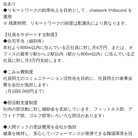
会あり
◆リモートワークの効率向上を目的として、chatwork やdiscord を
運用
※ 残業時間、リモートワークの頻度は配属先により異なります。
【社員をサポートする制度】
◆住宅手当（細則有）
本社より800m以内に住んでいる正社員に対し月4万円、または、オ
フィスの最寄り駅から２駅以内（駅から800m以内）に住んでいる正
社員に対し月3万円支給します。
◆こみゅ費制度
社員同士のコミュニケーション活性化を目的に、社員同士の食事会
費を会社が負担します♪
（月1回5,000円まで）
◆部活動支援制度
社内の部活動に対し補助金を支給しています。フィットネス部、ア
ウトドア部、ゴルフ部等いろいろな部活があります♪
◆人間ドックの受診費用を会社が負担
健康を維持し、安心してパフォーマンスが発揮できる職場環境を目