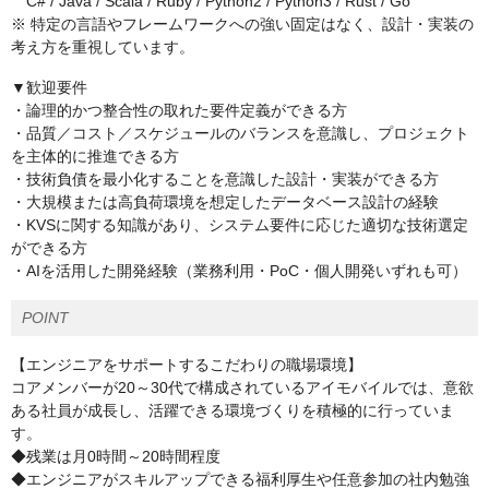
C# / Java / Scala / Ruby / Python2 / Python3 / Rust / Go
※ 特定の言語やフレームワークへの強い固定はなく、設計・実装の
考え方を重視しています。
▼歓迎要件
・論理的かつ整合性の取れた要件定義ができる方
・品質／コスト／スケジュールのバランスを意識し、プロジェクト
を主体的に推進できる方
・技術負債を最小化することを意識した設計・実装ができる方
・大規模または高負荷環境を想定したデータベース設計の経験
・KVSに関する知識があり、システム要件に応じた適切な技術選定
ができる方
・AIを活用した開発経験（業務利用・PoC・個人開発いずれも可）
POINT
【エンジニアをサポートするこだわりの職場環境】
コアメンバーが20～30代で構成されているアイモバイルでは、意欲
ある社員が成長し、活躍できる環境づくりを積極的に行っていま
す。
◆残業は月0時間～20時間程度
◆エンジニアがスキルアップできる福利厚生や任意参加の社内勉強