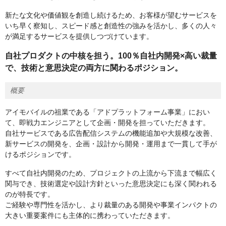
新たな文化や価値観を創造し続けるため、お客様が望むサービスを
いち早く察知し、スピード感と創造性の強みを活かし、多くの人々
が満足するサービスを提供しつづけています。
自社プロダクトの中核を担う。100％自社内開発×高い裁量
で、技術と意思決定の両方に関わるポジション。
概要
アイモバイルの祖業である「アドプラットフォーム事業」におい
て、即戦力エンジニアとして企画・開発を担っていただきます。
自社サービスである広告配信システムの機能追加や大規模な改善、
新サービスの開発を、企画・設計から開発・運用まで一貫して手が
けるポジションです。
すべて自社内開発のため、プロジェクトの上流から下流まで幅広く
関与でき、技術選定や設計方針といった意思決定にも深く関われる
のが特長です。
ご経験や専門性を活かし、より裁量のある開発や事業インパクトの
大きい重要案件にも主体的に携わっていただきます。