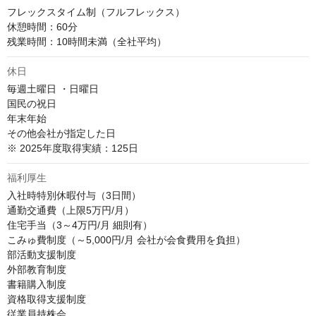
フレックスタイム制（フルフレックス）

休憩時間：60分

残業時間：10時間未満（全社平均）
休日
毎週土曜日 ・日曜日

国民の祝日

年末年始

その他会社が指定した日

※ 2025年度取得実績：125日
福利厚生
入社時特別休暇付与（3日間）

通勤交通費（上限5万円/月）

住宅手当（3～4万円/月 細則有）

こみゅ費制度（～5,000円/月 会社が会食費用を負担）

部活動支援制度

外部教育制度

書籍購入制度

資格取得支援制度

従業員持株会
