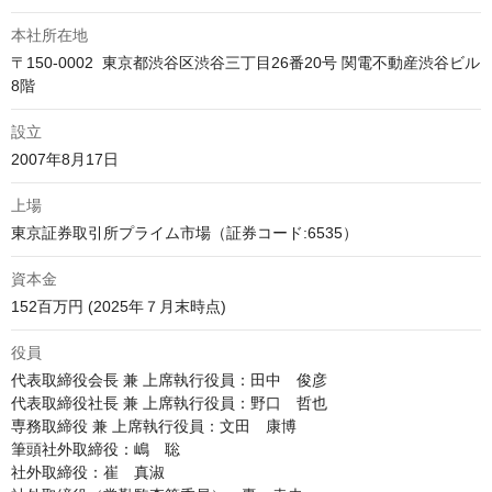
本社所在地
〒150-0002  東京都渋谷区渋谷三丁目26番20号 関電不動産渋谷ビル 
8階
設立
2007年8月17日
上場
東京証券取引所プライム市場（証券コード:6535）
資本金
152百万円 (2025年７月末時点)
役員
代表取締役会長 兼 上席執行役員：田中　俊彦

代表取締役社長 兼 上席執行役員：野口　哲也

専務取締役 兼 上席執行役員：文田　康博

筆頭社外取締役：嶋　聡

社外取締役：崔　真淑
