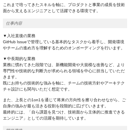
これまで培ってきたスキルを軸に、プロダクトと事業の成長を技術
面から支えるエンジニアとして活躍できる環境です。
仕事内容
▼入社直後の業務
GitHub Issueで管理している基本的なタスクから着手し、開発環境
やチームの進め方を理解するためのオンボーディングを行います。
▼中長期的な業務
業務に慣れてきた段階では、新機能開発や大規模な改善など、より
専門性や技術的な判断力が求められる領域を中心に担当していただ
きます。
既にお持ちの技術的な強みを軸に、チームの技術方針やアーキテク
チャ設計にも関与いただく想定です。
また、上長との1on1を通じて将来の方向性を擦り合わせながら、ご
自身の強みが最も活きる役割を段階的に広げていきます。
最終的には、「自ら課題を見つけ、技術面から主体的に推進できる
エンジニア」としての活躍を期待しています。