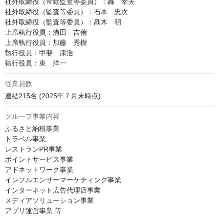
社外取締役（常勤監査等委員）：轟　幸夫

社外取締役（監査等委員）：石本　忠次

社外取締役（監査等委員）：髙木　明

上席執行役員：溝田　吉倫

上席執行役員：加藤　秀樹

執行役員：甲斐　康浩

執行役員：東　洋一
従業員数
連結215名 (2025年７月末時点)
グループ事業内容
ふるさと納税事業

トラベル事業

レストランPR事業

ポイントサービス事業

アドネットワーク事業

インフルエンサーマーケティング事業

インターネット広告代理店事業

メディアソリューション事業

アプリ運営事業 等