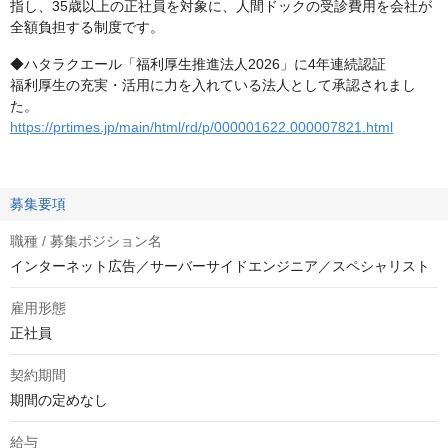
指し、35歳以上の正社員を対象に、人間ドックの受診費用を会社が
全額負担する制度です。
◆ハタラクエール「福利厚生推進法人2026」に4年連続認証
福利厚生の充実・活用に力を入れている法人として承認されまし
た。
https://prtimes.jp/main/html/rd/p/000001622.000007821.html
募集要項
職種 / 募集ポジション名
インターネット広告／サーバーサイドエンジニア／スペシャリスト
雇用形態
正社員
契約期間
期間の定めなし
給与