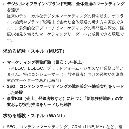
デジタル×オフライン×ブランド戦略、全体最適のマーケティング
を追求
従来のテクニカルなデジタルマーケティングの枠を超え、オフラ
イン施策やブランド戦略まで含めた全体最適の考え方を実践でき
ます。多角的なアプローチでマーケティングの専門性を深め、幅
広い知見を備えたマーケティングリーダーへと成長できる環境で
す。
求める経験・スキル（MUST）
マーケティング実務経験（目安：5年以上）
（※BtoC、BtoBtoC、プラットフォームビジネスなど業態は問い
ません。特にコンシューマー（一般消費者）向けの経験や無形商
材のマーケターであれば尚可）
SEO、コンテンツマーケティングの戦略策定〜施策実行をリード
した経験
事業KGI（売上、登録者数など）に紐づく「新規獲得戦略」の立
案および実行推進をリードした経験
求める経験・スキル（WANT）
SEO、コンテンツマーケティング、CRM（LINE, MA）など、複