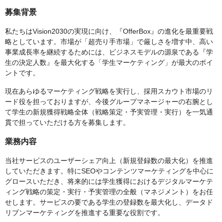
募集背景
私たちはVision2030の実現に向け、『OfferBox』の進化を最重要戦
略としています。市場が「超売り手市場」で厳しさを増す中、高い
事業成長率を継続するためには、ビジネスモデルの源泉である『学
生の決定人数』を最大化する「学生マーケティング」が最大のポイ
ントです。
現在あらゆるマーケティング戦略を実行し、採用スカウト市場のリ
ード役を担っておりますが、今後グループマネージャーの右腕とし
て学生の新規獲得戦略全体（戦略策定・予実管理・実行）を一気通
貫で担っていただける方を募集します。
業務内容
当社サービスのユーザーシェア向上（新規登録数の最大化）を推進
していただきます。特にSEOやコンテンツマーケティングを中心に
グロースいただき、将来的には学生獲得におけるデジタルマーケテ
ィング戦略の策定・実行・予実管理の全般（マネジメント）をお任
せします。サービスの要である学生の登録数を最大化し、データド
リブンマーケティングを推進する重要な役割です。