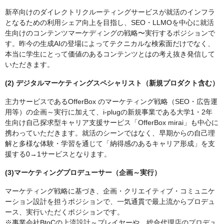
新卒向けのダイレクトリクルーティングサービスが就活のインフラ
となるための利用シェア向上を目指し、SEO・LLMOを中心に就活
生向けのコンテンツマーケディングの戦略〜実行するポジションで
す。昨今の生成AIの登場によってテクニカルな検索面だけでなく、
本当に学生にとって価値のあるコンテンツとはの考え抜き発信して
いただきます。
(2) デジタルマーケティングスペシャリスト（新規プロダクト含む）
主力サービスであるOfferBox のマーケティング戦略（SEO・広告運
用等）の企画～実行に加えて、i-plugの新規事業である大学1・2年
生向け自己探求型キャリア支援サービス「OfferBox mirai」も中心に
携わっていただきます。就活のシーンではなく、早期からの自己理
解と多様な体験・学習を通じて「納得感のあるキャリア形成」を支
援する0→1サービスとなります。
(3)マーケティングプロデューサー（企画～実行）
マーケティング戦略に基づき、企画・クリエイティブ・コミュニケ
ーション設計を担うポジションで、一気通貫で最上流からプロデュ
ース、実行いただくポジションです。
※事業会社BtoCの上流設計～プレイヤーや、総合代理店のプロデュ