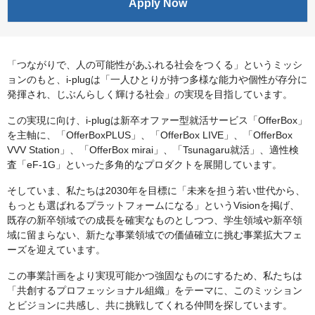
Apply Now
「つながりで、人の可能性があふれる社会をつくる」というミッシ
ョンのもと、i-plugは「一人ひとりが持つ多様な能力や個性が存分に
発揮され、じぶんらしく輝ける社会」の実現を目指しています。
この実現に向け、i-plugは新卒オファー型就活サービス「OfferBox」
を主軸に、「OfferBoxPLUS」、「OfferBox LIVE」、「OfferBox
VVV Station」、「OfferBox mirai」、「Tsunagaru就活」、適性検
査「eF-1G」といった多角的なプロダクトを展開しています。
そしていま、私たちは2030年を目標に「未来を担う若い世代から、
もっとも選ばれるプラットフォームになる」というVisionを掲げ、
既存の新卒領域での成長を確実なものとしつつ、学生領域や新卒領
域に留まらない、新たな事業領域での価値確立に挑む事業拡大フェ
ーズを迎えています。
この事業計画をより実現可能かつ強固なものにするため、私たちは
「共創するプロフェッショナル組織」をテーマに、このミッション
とビジョンに共感し、共に挑戦してくれる仲間を探しています。