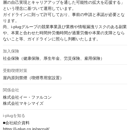
層の自己実現とキャリアアップを通した可能性の拡大を応援する」
という理念に基づいて運用しています。

ガイドラインに則って許可しており、事前の申請と承認が必要とな
ります。

尚、i-plugグループの競業事業及び業務や情報漏洩リスクのある副業
や、本業と合わせた時間外労働時間が過重労働や本業の支障となら
ないこと等、ガイドラインに照らし判断いたします。
加入保険
社会保険（健康保険、厚⽣年⾦、労災保険、雇⽤保険）
受動喫煙対策
屋内原則禁煙（喫煙専⽤室設置）
関係会社
株式会社イー・ファルコン

株式会社マキシマイズ
i-plugを知る
■会社紹介資料

https://i-plug.co.jp/recruit/
