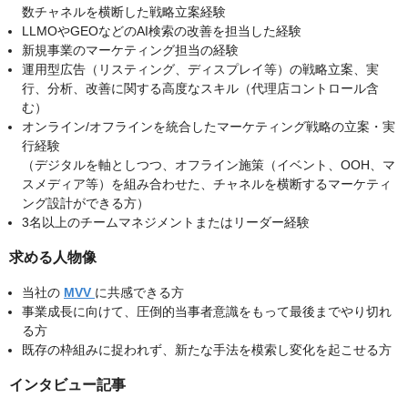
数チャネルを横断した戦略立案経験
LLMOやGEOなどのAI検索の改善を担当した経験
新規事業のマーケティング担当の経験
運用型広告（リスティング、ディスプレイ等）の戦略立案、実
行、分析、改善に関する高度なスキル（代理店コントロール含
む）
オンライン/オフラインを統合したマーケティング戦略の立案・実
行経験
（デジタルを軸としつつ、オフライン施策（イベント、OOH、マ
スメディア等）を組み合わせた、チャネルを横断するマーケティ
ング設計ができる方）
3名以上のチームマネジメントまたはリーダー経験
求める人物像
当社の
MVV
に共感できる方
事業成長に向けて、圧倒的当事者意識をもって最後までやり切れ
る方
既存の枠組みに捉われず、新たな手法を模索し変化を起こせる方
インタビュー記事