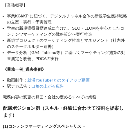
【業務概要】
事業KGI/KPIに紐づく、デジタルチャネル全体の新規学生獲得戦略
の立案・実行・予実管理
学生の新規獲得目標達成に向けた、SEO・LLOMを中心としたコ
ンテンツマーケティングの戦略策定〜実行推進
新規プロジェクトのマーケティング推進とマネジメント（社内外
のステークホルダー連携）
データ分析（GA4, Tableau等）に基づくマーケティング施策の効
果測定と改善、PDCAの実行
《業務一例_過去事例》
動画制作：
就活YouTuberとのタイアップ動画
駅ナカ広告：
口角の上がる広告
職務内容の変更の範囲：会社の定めるすべての業務
配属ポジション例（スキル・経験に合わせて役割を提案し
ます）
(1)コンテンツマーケティングスペシャリスト