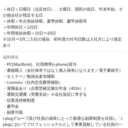
＜休日＞日曜日（法定休日）、土曜日、国民の祝日、年末年始、そ
の他会社が指定する日

＜休暇＞年次有給休暇、夏季休暇、慶弔休暇等

＜年間休日＞125日

＜年間有給休暇＞10日〜20日

※10月〜3月ご入社の場合、初年度の付与日数は入社月により規定
あり
福利厚生
・PC(MacBook)、社用携帯(i-phone)貸与

・書籍購入（会社保有ではなく個人保有になります／電子書籍可）

・セミナー／勉強会参加補助

・i-commu（社内交流費用補助）

・退職金あり（企業型確定拠出年金（401k））

・通勤交通費（実費支給）※会社規定に準ずる

・従業員持株制度

・慶弔金

・副業可能

i-plugグループ及び社員の成長にとって最適な副業制度を目指し「i-
plugにおいてプロフェッショナルとして事業貢献している社員の一