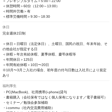
＜フレキシブルタイム＞5:00～22:00

＜休憩時間＞60分（12:00～13:00）

＜時間外労働＞有

＜標準労働時間＞9:30～18:30
休日
完全週休2日制

＜休日＞日曜日（法定休日）、土曜日、国民の祝日、年末年始、そ
の他会社が指定する日

＜休暇＞年次有給休暇、夏季休暇、慶弔休暇等

＜年間休日＞125日

＜年間有給休暇＞10日〜20日

※10月〜3月ご入社の場合、初年度の付与日数は入社月により規定
あり
福利厚生
・PC(MacBook)、社用携帯(i-phone)貸与

・書籍購入（会社保有ではなく個人保有になります／電子書籍可）

・セミナー／勉強会参加補助

・i-commu（社内交流費用補助）
