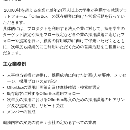
20,000社を超える企業と単年24万人以上の学生が利用する就活プラ
ットフォーム「OfferBox」の既存顧客に向けた営業活動を行ってい
ただきます。
具体的には、プロダクトを利用する法人企業に対して、採用学生の
ターゲット設定や採用フロー設定など各企業の採用課題に応じたフ
ォローや提案を行い、顧客の採用成功に向けて伴走いただくととも
に、次年度も継続的にご利用いただくための営業活動をご担当いた
だきます。
主な業務例
人事担当者様と連携し、採用成功に向けた計画(人材要件、メッセ
ージ、採用プロセス)の策定
OfferBoxの運用計画策定及び進捗確認・検索軸選定
既存顧客に対するOfferBox運用フォロー
次年度の採用におけるOfferBox導入のための採用課題のヒアリン
グ及び提案活動、リピート受注
メンバーの育成
職務内容の変更の範囲：会社の定めるすべての業務