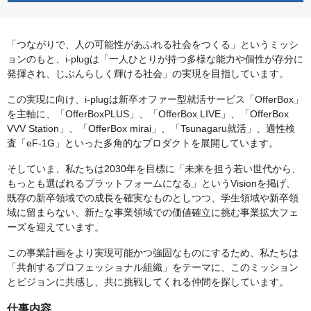
「つながりで、人の可能性があふれる社会をつくる」というミッシ
ョンのもと、i-plugは「一人ひとりが持つ多様な能力や個性が存分に
発揮され、じぶんらしく輝ける社会」の実現を目指しています。
この実現に向け、i-plugは新卒オファー型就活サービス「OfferBox」
を主軸に、「OfferBoxPLUS」、「OfferBox LIVE」、「OfferBox
VVV Station」、「OfferBox mirai」、「Tsunagaru就活」、適性検
査「eF-1G」といった多角的なプロダクトを展開しています。
そしていま、私たちは2030年を目標に「未来を担う若い世代から、
もっとも選ばれるプラットフォームになる」というVisionを掲げ、
既存の新卒領域での成長を確実なものとしつつ、学生領域や新卒領
域に留まらない、新たな事業領域での価値確立に挑む事業拡大フェ
ーズを迎えています。
この事業計画をより実現可能かつ強固なものにするため、私たちは
「共創するプロフェッショナル組織」をテーマに、このミッション
とビジョンに共感し、共に挑戦してくれる仲間を探しています。
仕事内容