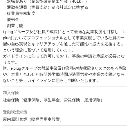
・退職金あり（企業型確定拠出年金（401k））

・通勤交通費（実費支給）※会社規定に準ずる

・従業員持株制度

・慶弔金

・副業可能

i-plugグループ及び社員の成長にとって最適な副業制度を目指し「i-
plugにおいてプロフェッショナルとして事業貢献している社員の一
層の自己実現とキャリアアップを通した可能性の拡大を応援する」
という理念に基づいて運用しています。

ガイドラインに則って許可しており、事前の申請と承認が必要とな
ります。

尚、i-plugグループの競業事業及び業務や情報漏洩リスクのある副業
や、本業と合わせた時間外労働時間が過重労働や本業の支障となら
ないこと等、ガイドラインに照らし判断いたします。
加入保険
社会保険（健康保険、厚⽣年⾦、労災保険、雇⽤保険）
受動喫煙対策
屋内原則禁煙（喫煙専⽤室設置）